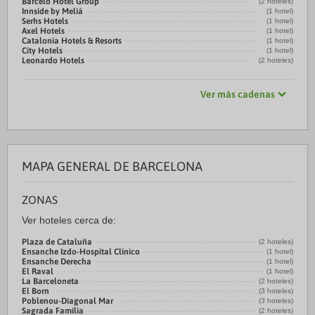
Barceló Hotel Group
(2 hoteles)
Innside by Meliá
(1 hotel)
Serhs Hotels
(1 hotel)
Axel Hotels
(1 hotel)
Catalonia Hotels & Resorts
(1 hotel)
City Hotels
(1 hotel)
Leonardo Hotels
(2 hoteles)
Ver más cadenas
MAPA GENERAL DE BARCELONA
ZONAS
Ver hoteles cerca de:
Plaza de Cataluña
(2 hoteles)
Ensanche Izdo-Hospital Clínico
(1 hotel)
Ensanche Derecha
(1 hotel)
El Raval
(1 hotel)
La Barceloneta
(2 hoteles)
El Born
(3 hoteles)
Poblenou-Diagonal Mar
(3 hoteles)
Sagrada Familia
(2 hoteles)