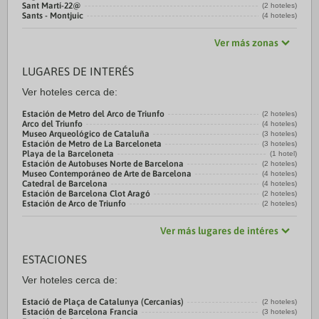
Sant Martí-22@
(2 hoteles)
Sants - Montjuic
(4 hoteles)
Ver más zonas
LUGARES DE INTERÉS
Ver hoteles cerca de:
Estación de Metro del Arco de Triunfo
(2 hoteles)
Arco del Triunfo
(4 hoteles)
Museo Arqueológico de Cataluña
(3 hoteles)
Estación de Metro de La Barceloneta
(3 hoteles)
Playa de la Barceloneta
(1 hotel)
Estación de Autobuses Norte de Barcelona
(2 hoteles)
Museo Contemporáneo de Arte de Barcelona
(4 hoteles)
Catedral de Barcelona
(4 hoteles)
Estación de Barcelona Clot Aragó
(2 hoteles)
Estación de Arco de Triunfo
(2 hoteles)
Ver más lugares de intéres
ESTACIONES
Ver hoteles cerca de:
Estació de Plaça de Catalunya (Cercanias)
(2 hoteles)
Estación de Barcelona Francia
(3 hoteles)