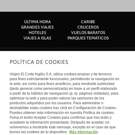
ÚLTIMA HORA
CARIBE
GRANDES VIAJES
CRUCEROS
HOTELES
VUELOS BARATOS
VIAJES A ISLAS
PARQUES TEMÁTICOS
POLÍTICA DE COOKIES
Sobre nosotros
Quiénes somos
Viajes El Corte Inglés S.A. utiliza cookies propias y de terceros
Financiación
Enlaces de interés
para fines estrictamente funcionales, permitiendo la navegación en
Sostenibilidad
la web, así como para fines analíticos, para mostrarte publicidad
Turismo accesible
(tanto general como personalizada) en base a un perfil elaborado
Guías de viaje
Tarjeta El Corte Inglés
a partir de tu hábitos de navegación (p. ej. páginas visitadas), para
Catálogos
Trabaja con nosotros
Internacional
optimizar la web y para poder valorar las opiniones de los
Auto check-in
El Corte Inglés
productos adquiridos por los usuarios. Para administrar o
Condiciones Generales
Canal Ético
deshabilitar estas cookies haz click en Configuración de Cookies.
Política de privacidad
España
Política de cookies
Puedes obtener más información en nuestra Política de cookies.
Accesibilidad
Pulsa el botón Aceptar Cookies para confirmar que has leído y
Empresas/ Grupos
aceptado la información presentada. Después de aceptar, no
Visita nuestro blog
volveremos a mostrarte este mensaje, excepto en el caso de que
borres las cookies de tu dispositivo.
Más información
Blog de Viajes el Corte inglés