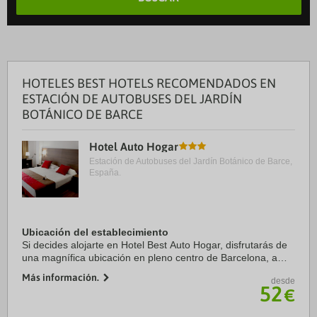
HOTELES BEST HOTELS RECOMENDADOS EN
ESTACIÓN DE AUTOBUSES DEL JARDÍN
BOTÁNICO DE BARCE
Hotel Auto Hogar
Estación de Autobuses del Jardín Botánico de Barce,
España.
Ubicación del establecimiento
Si decides alojarte en Hotel Best Auto Hogar, disfrutarás de
una magnífica ubicación en pleno centro de Barcelona, a
solo 15 minutos a pie de La Rambla y Mercado de la
Más información.
desde
Boquería. Además, este hotel ...
52
€