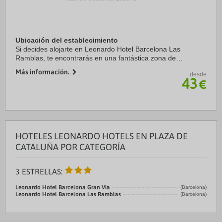
Ubicación del establecimiento
Si decides alojarte en Leonardo Hotel Barcelona Las
Ramblas, te encontrarás en una fantástica zona de
Barcelona (Centro de Barcelona), a solo cinco minutos a pie
Más información.
desde
de La Rambla y Mercado de la Boquería. ...
43
€
HOTELES LEONARDO HOTELS EN PLAZA DE
CATALUÑA POR CATEGORÍA
3 ESTRELLAS:
Leonardo Hotel Barcelona Gran Via
(Barcelona)
Leonardo Hotel Barcelona Las Ramblas
(Barcelona)