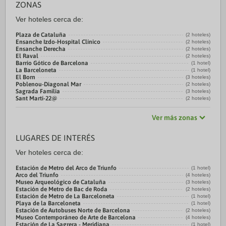
ZONAS
Ver hoteles cerca de:
Plaza de Cataluña
(2 hoteles)
Ensanche Izdo-Hospital Clínico
(2 hoteles)
Ensanche Derecha
(2 hoteles)
El Raval
(2 hoteles)
Barrio Gótico de Barcelona
(1 hotel)
La Barceloneta
(1 hotel)
El Born
(3 hoteles)
Poblenou-Diagonal Mar
(2 hoteles)
Sagrada Familia
(3 hoteles)
Sant Martí-22@
(2 hoteles)
Ver más zonas
LUGARES DE INTERÉS
Ver hoteles cerca de:
Estación de Metro del Arco de Triunfo
(1 hotel)
Arco del Triunfo
(4 hoteles)
Museo Arqueológico de Cataluña
(3 hoteles)
Estación de Metro de Bac de Roda
(2 hoteles)
Estación de Metro de La Barceloneta
(1 hotel)
Playa de la Barceloneta
(1 hotel)
Estación de Autobuses Norte de Barcelona
(2 hoteles)
Museo Contemporáneo de Arte de Barcelona
(4 hoteles)
Estación de La Sagrera - Meridiana
(1 hotel)