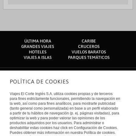
ÚLTIMA HORA
CARIBE
GRANDES VIAJES
CRUCEROS
HOTELES
VUELOS BARATOS
VIAJES A ISLAS
PARQUES TEMÁTICOS
POLÍTICA DE COOKIES
Sobre nosotros
Quiénes somos
Viajes El Corte Inglés S.A. utiliza cookies propias y de terceros
Financiación
Enlaces de interés
para fines estrictamente funcionales, permitiendo la navegación en
Sostenibilidad
la web, así como para fines analíticos, para mostrarte publicidad
Turismo accesible
(tanto general como personalizada) en base a un perfil elaborado
Guías de viaje
Tarjeta El Corte Inglés
a partir de tu hábitos de navegación (p. ej. páginas visitadas), para
Catálogos
Trabaja con nosotros
Internacional
optimizar la web y para poder valorar las opiniones de los
Auto check-in
El Corte Inglés
productos adquiridos por los usuarios. Para administrar o
Condiciones Generales
Canal Ético
deshabilitar estas cookies haz click en Configuración de Cookies.
Política de privacidad
España
Política de cookies
Puedes obtener más información en nuestra Política de cookies.