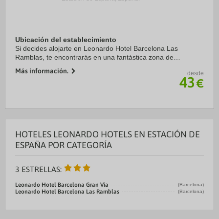
Ubicación del establecimiento
Si decides alojarte en Leonardo Hotel Barcelona Las
Ramblas, te encontrarás en una fantástica zona de
Barcelona (Centro de Barcelona), a solo cinco minutos a pie
Más información.
desde
de La Rambla y Mercado de la Boquería. ...
43
€
HOTELES LEONARDO HOTELS EN ESTACIÓN DE
ESPAÑA POR CATEGORÍA
3 ESTRELLAS:
Leonardo Hotel Barcelona Gran Via
(Barcelona)
Leonardo Hotel Barcelona Las Ramblas
(Barcelona)