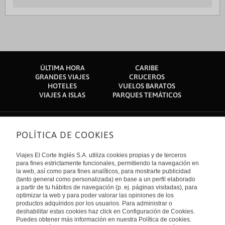
ÚLTIMA HORA
CARIBE
GRANDES VIAJES
CRUCEROS
HOTELES
VUELOS BARATOS
VIAJES A ISLAS
PARQUES TEMÁTICOS
POLÍTICA DE COOKIES
Sobre nosotros
Quiénes somos
Viajes El Corte Inglés S.A. utiliza cookies propias y de terceros
Financiación
Enlaces de interés
para fines estrictamente funcionales, permitiendo la navegación en
Sostenibilidad
la web, así como para fines analíticos, para mostrarte publicidad
Turismo accesible
(tanto general como personalizada) en base a un perfil elaborado
Guías de viaje
Tarjeta El Corte Inglés
a partir de tu hábitos de navegación (p. ej. páginas visitadas), para
Catálogos
Trabaja con nosotros
Internacional
optimizar la web y para poder valorar las opiniones de los
Auto check-in
El Corte Inglés
productos adquiridos por los usuarios. Para administrar o
Condiciones Generales
Canal Ético
deshabilitar estas cookies haz click en Configuración de Cookies.
Política de privacidad
España
Política de cookies
Puedes obtener más información en nuestra Política de cookies.