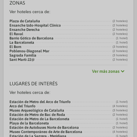
ZONAS
Ver hoteles cerca de:
Plaza de Cataluña
(2 hoteles)
Ensanche Izdo-Hospital Clínico
(2 hoteles)
Ensanche Derecha
(2 hoteles)
El Raval
(2 hoteles)
Barrio Gótico de Barcelona
(1 hotel)
La Barceloneta
(1 hotel)
El Born
(3 hoteles)
Poblenou-Diagonal Mar
(2 hoteles)
Sagrada Familia
(3 hoteles)
Sant Martí-22@
(2 hoteles)
Ver más zonas
LUGARES DE INTERÉS
Ver hoteles cerca de:
Estación de Metro del Arco de Triunfo
(1 hotel)
Arco del Triunfo
(4 hoteles)
Museo Arqueológico de Cataluña
(3 hoteles)
Estación de Metro de Bac de Roda
(2 hoteles)
Estación de Metro de La Barceloneta
(1 hotel)
Playa de la Barceloneta
(1 hotel)
Estación de Autobuses Norte de Barcelona
(2 hoteles)
Museo Contemporáneo de Arte de Barcelona
(4 hoteles)
Estación de La Sagrera - Meridiana
(1 hotel)