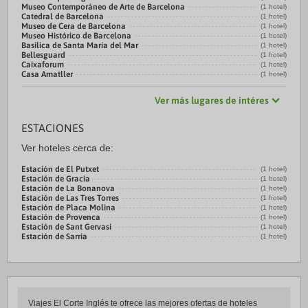
Museo Contemporáneo de Arte de Barcelona
(1 hotel)
Catedral de Barcelona
(1 hotel)
Museo de Cera de Barcelona
(1 hotel)
Museo Histórico de Barcelona
(1 hotel)
Basilica de Santa Maria del Mar
(1 hotel)
Bellesguard
(1 hotel)
Caixaforum
(1 hotel)
Casa Amatller
(1 hotel)
Ver más lugares de intéres
ESTACIONES
Ver hoteles cerca de:
Estación de El Putxet
(1 hotel)
Estación de Gracia
(1 hotel)
Estación de La Bonanova
(1 hotel)
Estación de Las Tres Torres
(1 hotel)
Estación de Placa Molina
(1 hotel)
Estación de Provenca
(1 hotel)
Estación de Sant Gervasi
(1 hotel)
Estación de Sarria
(1 hotel)
Viajes El Corte Inglés te ofrece las mejores ofertas de hoteles