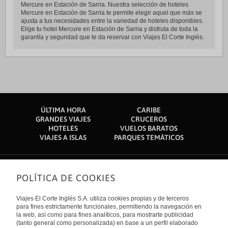
Mercure en Estación de Sarria. Nuestra selección de hoteles
Mercure en Estación de Sarria te permite elegir aquel que más se
ajusta a tus necesidades entre la variedad de hoteles disponibles.
Elige tu hotel Mercure en Estación de Sarria y disfruta de toda la
garantía y seguridad que te da reservar con Viajes El Corte Inglés.
ÚLTIMA HORA
CARIBE
GRANDES VIAJES
CRUCEROS
HOTELES
VUELOS BARATOS
VIAJES A ISLAS
PARQUES TEMÁTICOS
POLÍTICA DE COOKIES
Sobre nosotros
Quiénes somos
Viajes El Corte Inglés S.A. utiliza cookies propias y de terceros
Financiación
Enlaces de interés
para fines estrictamente funcionales, permitiendo la navegación en
Sostenibilidad
la web, así como para fines analíticos, para mostrarte publicidad
Turismo accesible
(tanto general como personalizada) en base a un perfil elaborado
Guías de viaje
Tarjeta El Corte Inglés