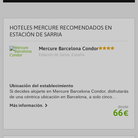
HOTELES MERCURE RECOMENDADOS EN
ESTACIÓN DE SARRIA
Mercure Barcelona Condor
Estación de Sarria, España.
Ubicación del establecimiento
Si decides alojarte en Mercure Barcelona Condor, disfrutarás
de una céntrica ubicación en Barcelona, a solo cinco
minutos en coche de Plaza de Catalunya y La Rambla.
Más información.
desde
Además, este hotel se encuentra a 3,5 ...
66
€