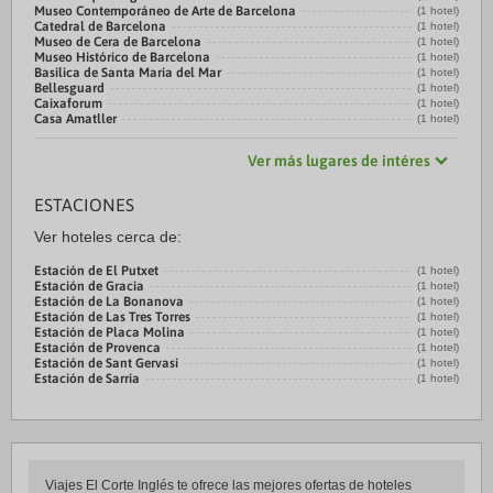
Museo Contemporáneo de Arte de Barcelona
(1 hotel)
Catedral de Barcelona
(1 hotel)
Museo de Cera de Barcelona
(1 hotel)
Museo Histórico de Barcelona
(1 hotel)
Basilica de Santa Maria del Mar
(1 hotel)
Bellesguard
(1 hotel)
Caixaforum
(1 hotel)
Casa Amatller
(1 hotel)
Ver más lugares de intéres
ESTACIONES
Ver hoteles cerca de:
Estación de El Putxet
(1 hotel)
Estación de Gracia
(1 hotel)
Estación de La Bonanova
(1 hotel)
Estación de Las Tres Torres
(1 hotel)
Estación de Placa Molina
(1 hotel)
Estación de Provenca
(1 hotel)
Estación de Sant Gervasi
(1 hotel)
Estación de Sarria
(1 hotel)
Viajes El Corte Inglés te ofrece las mejores ofertas de hoteles