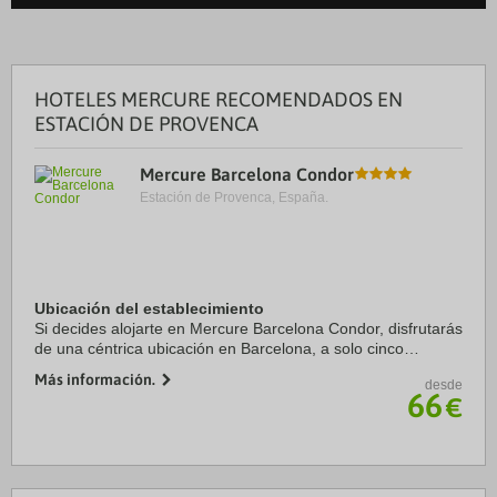
HOTELES MERCURE RECOMENDADOS EN
ESTACIÓN DE PROVENCA
Mercure Barcelona Condor
Estación de Provenca, España.
Ubicación del establecimiento
Si decides alojarte en Mercure Barcelona Condor, disfrutarás
de una céntrica ubicación en Barcelona, a solo cinco
minutos en coche de Plaza de Catalunya y La Rambla.
Más información.
desde
Además, este hotel se encuentra a 3,5 ...
66
€