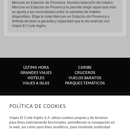
Mercure en Estación de Provenca. Nuestra selección de hoteles
Mercure en Estación de Provenca te permite elegir aquel que más
se ajusta a tus necesidades entre la variedad de hoteles
disponibles. Elige tu hotel Mercure en Estación de Provenca y
disfruta de toda la garantía y seguridad que te da reservar con
Viajes El Corte Inglés.
ÚLTIMA HORA
CARIBE
GRANDES VIAJES
CRUCEROS
HOTELES
VUELOS BARATOS
VIAJES A ISLAS
PARQUES TEMÁTICOS
POLÍTICA DE COOKIES
Sobre nosotros
Quiénes somos
Viajes El Corte Inglés S.A. utiliza cookies propias y de terceros
Financiación
Enlaces de interés
para fines estrictamente funcionales, permitiendo la navegación en
Sostenibilidad
la web, así como para fines analíticos, para mostrarte publicidad