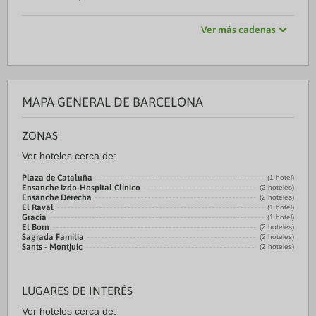
Ver más cadenas
MAPA GENERAL DE BARCELONA
ZONAS
Ver hoteles cerca de:
Plaza de Cataluña
(1 hotel)
Ensanche Izdo-Hospital Clínico
(2 hoteles)
Ensanche Derecha
(2 hoteles)
El Raval
(1 hotel)
Gracia
(1 hotel)
El Born
(2 hoteles)
Sagrada Familia
(2 hoteles)
Sants - Montjuic
(2 hoteles)
LUGARES DE INTERÉS
Ver hoteles cerca de: