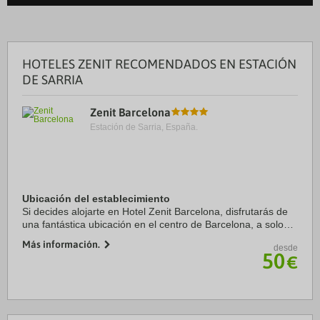
HOTELES ZENIT RECOMENDADOS EN ESTACIÓN
DE SARRIA
Zenit Barcelona
Estación de Sarria, España.
Ubicación del establecimiento
Si decides alojarte en Hotel Zenit Barcelona, disfrutarás de
una fantástica ubicación en el centro de Barcelona, a solo
cinco minutos en coche de Plaza de Catalunya y La Rambla.
Más información.
desde
Además, este hotel se ...
50
€