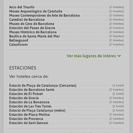
Arco del Triunfo
(2 hoteles)
Museo Arqueológico de Cataluña
(2 hoteles)
Museo Contemporáneo de Arte de Barcelona
(2 hoteles)
Catedral de Barcelona
(2 hoteles)
Museo de Cera de Barcelona
(2 hoteles)
Estación del Paseo de Gracia
(2 hoteles)
Museo Histórico de Barcelona
(2 hoteles)
Basilica de Santa Maria del Mar
(2 hoteles)
Bellesguard
(2 hoteles)
Caixaforum
(2 hoteles)
Ver más lugares de intéres
ESTACIONES
Ver hoteles cerca de:
Estació de Plaça de Catalunya (Cercanias)
(1 hotel)
Estación de Barcelona Sants
(2 hoteles)
Estación de El Putxet
(1 hotel)
Estación de Gracia
(2 hoteles)
Estación de La Bonanova
(2 hoteles)
Estación de Las Tres Torres
(1 hotel)
Estació de Plaça Catalunya (metro)
(1 hotel)
Estación de Placa Molina
(2 hoteles)
Estación de Provenca
(2 hoteles)
Estación de Sant Gervasi
(2 hoteles)