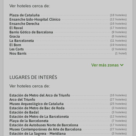
Ver hoteles cerca de:
Plaza de Cataluña
(18 hoteles)
Ensanche Izdo-Hospital Clínico
(12 hoteles)
Ensanche Derecha
(16 hoteles)
El Raval
(17 hoteles)
Barrio Gótico de Barcelona
(9 hoteles)
Gracia
(6 hoteles)
La Barceloneta
(11 hoteles)
El Born
(19 hoteles)
Les Corts
(2 hoteles)
Nou Barris
(1 hotel)
Ver más zonas
LUGARES DE INTERÉS
Ver hoteles cerca de:
Estación de Metro del Arco de Triunfo
(16 hoteles)
Arco del Triunfo
(27 hoteles)
Museo Arqueológico de Cataluña
(25 hoteles)
Estación de Metro de Bac de Roda
(3 hoteles)
Estación de Badal
(3 hoteles)
Estación de Metro de La Barceloneta
(12 hoteles)
Playa de la Barceloneta
(7 hoteles)
Estación de Autobuses Norte de Barcelona
(17 hoteles)
Museo Contemporáneo de Arte de Barcelona
(27 hoteles)
Estación de La Sagrera - Meridiana
(3 hoteles)