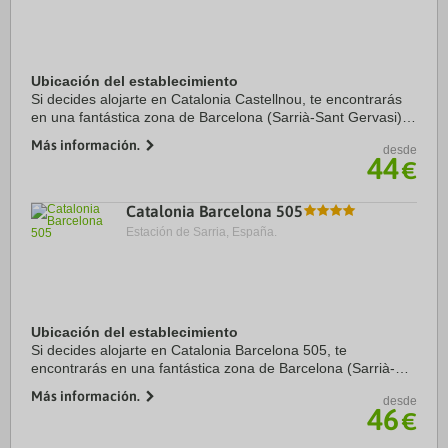
Ubicación del establecimiento
Si decides alojarte en Catalonia Castellnou, te encontrarás
en una fantástica zona de Barcelona (Sarrià-Sant Gervasi) y
estarás a menos de 4 min en coche de Camp Nou y a 7 de
Más información.
desde
Park Güell. Además, este hotel ...
44
€
Catalonia Barcelona 505
Estación de Sarria, España.
Ubicación del establecimiento
Si decides alojarte en Catalonia Barcelona 505, te
encontrarás en una fantástica zona de Barcelona (Sarrià-
Sant Gervasi) y estarás a menos de cinco minutos en coche
Más información.
desde
de Park Güell y Camp Nou. Además, este ...
46
€