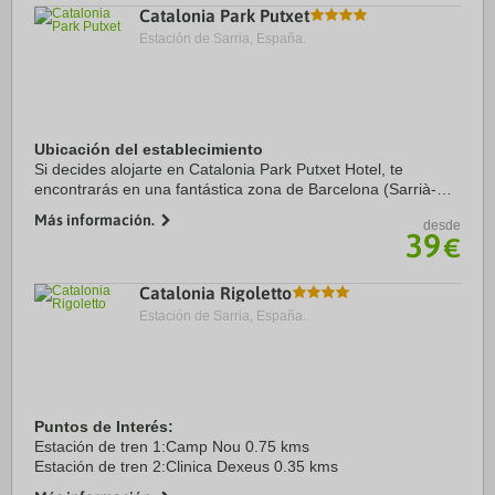
Catalonia Park Putxet
Estación de Sarria, España.
Ubicación del establecimiento
Si decides alojarte en Catalonia Park Putxet Hotel, te
encontrarás en una fantástica zona de Barcelona (Sarrià-
Sant Gervasi) y estarás a menos de cinco minutos en coche
Más información.
desde
de Park Güell y Casa Milà. Además, ...
39
€
Catalonia Rigoletto
Estación de Sarria, España.
Puntos de Interés:
Estación de tren 1:Camp Nou 0.75 kms
Estación de tren 2:Clinica Dexeus 0.35 kms