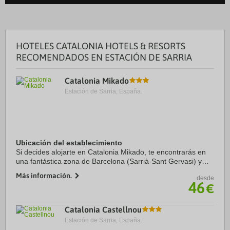
HOTELES CATALONIA HOTELS & RESORTS
RECOMENDADOS EN ESTACIÓN DE SARRIA
Catalonia Mikado
Estación de Sarria, España.
Ubicación del establecimiento
Si decides alojarte en Catalonia Mikado, te encontrarás en
una fantástica zona de Barcelona (Sarrià-Sant Gervasi) y
estarás a menos de diez minutos en coche de Park Güell y
Más información.
desde
Plaza de Catalunya. Además, este ...
46
€
Catalonia Castellnou
Estación de Sarria, España.