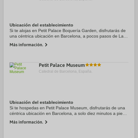
Ubicación del establecimiento
Si te alojas en Petit Palace Boquería Garden, disfrutarás de
una céntrica ubicación en Barcelona, a pocos pasos de La
Rambla y a cinco minutos a pie de Gran Teatro del Liceo.
Más información.
Además, este hotel boutique se ...
Petit Palace Museum
Catedral de Barcelona, España.
Ubicación del establecimiento
Si te hospedas en Petit Palace Museum, disfrutarás de una
céntrica ubicación en Barcelona, a solo diez minutos a pie
de Casa Batlló y Paseo de Gracia. Además, este hotel
Más información.
boutique se encuentra a 0,7 km de ...