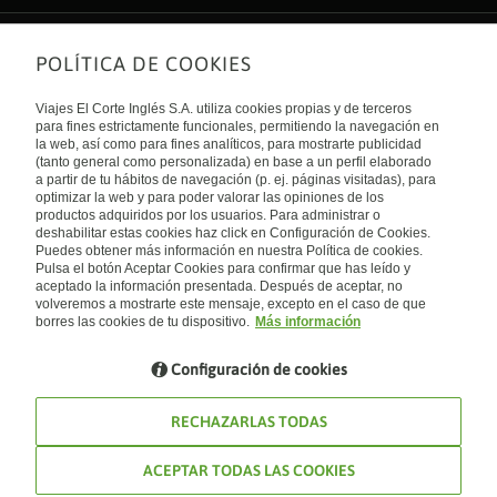
POLÍTICA DE COOKIES
Sobre nosotros
Quiénes somos
Viajes El Corte Inglés S.A. utiliza cookies propias y de terceros
Financiación
Enlaces de interés
para fines estrictamente funcionales, permitiendo la navegación en
Sostenibilidad
la web, así como para fines analíticos, para mostrarte publicidad
Turismo accesible
(tanto general como personalizada) en base a un perfil elaborado
Guías de viaje
Tarjeta El Corte Inglés
a partir de tu hábitos de navegación (p. ej. páginas visitadas), para
Catálogos
Trabaja con nosotros
Internacional
optimizar la web y para poder valorar las opiniones de los
Auto check-in
El Corte Inglés
productos adquiridos por los usuarios. Para administrar o
Condiciones Generales
Canal Ético
deshabilitar estas cookies haz click en Configuración de Cookies.
Política de privacidad
España
Política de cookies
Puedes obtener más información en nuestra Política de cookies.
Accesibilidad
Pulsa el botón Aceptar Cookies para confirmar que has leído y
Empresas/ Grupos
aceptado la información presentada. Después de aceptar, no
Visita nuestro blog
volveremos a mostrarte este mensaje, excepto en el caso de que
borres las cookies de tu dispositivo.
Más información
Blog de Viajes el Corte inglés
Configuración de cookies
RECHAZARLAS TODAS
ACEPTAR TODAS LAS COOKIES