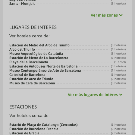
Sants - Montjuic
(3 hoteles)
Ver más zonas
LUGARES DE INTERÉS
Ver hoteles cerca de:
Estación de Metro del Arco de Triunfo
(3 hoteles)
Arco del Triunfo
(3 hoteles)
Museo Arqueológico de Cataluña
(3 hoteles)
Estación de Metro de La Barceloneta
(3 hoteles)
Playa de la Barceloneta
(1 hotel)
Estación de Autobuses Norte de Barcelona
(3 hoteles)
Museo Contemporáneo de Arte de Barcelona
(3 hoteles)
Catedral de Barcelona
(3 hoteles)
Estación de Arco de Triunfo
(3 hoteles)
Museo de Cera de Barcelona
(3 hoteles)
Ver más lugares de intéres
ESTACIONES
Ver hoteles cerca de:
Estació de Plaça de Catalunya (Cercanias)
(3 hoteles)
Estación de Barcelona Francia
(3 hoteles)
Estación de Gracia
(2 hoteles)