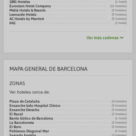
1881 Hoteles
(1 hotel)
Eurostars Hotel Company
(11 hoteles)
Meliá Hotels & Resorts
(4 hoteles)
Leonardo Hotels
(5 hoteles)
AC Hotels by Marriott
(5 hoteles)
IHG
(1 hotel)
Ver más cadenas
MAPA GENERAL DE BARCELONA
ZONAS
Ver hoteles cerca de:
Plaza de Cataluña
(3 hoteles)
Ensanche Izdo-Hospital Clínico
(3 hoteles)
Ensanche Derecha
(3 hoteles)
El Raval
(3 hoteles)
Barrio Gótico de Barcelona
(1 hotel)
La Barceloneta
(2 hoteles)
El Born
(3 hoteles)
Poblenou-Diagonal Mar
(1 hotel)
Sagrada Familia
(3 hoteles)