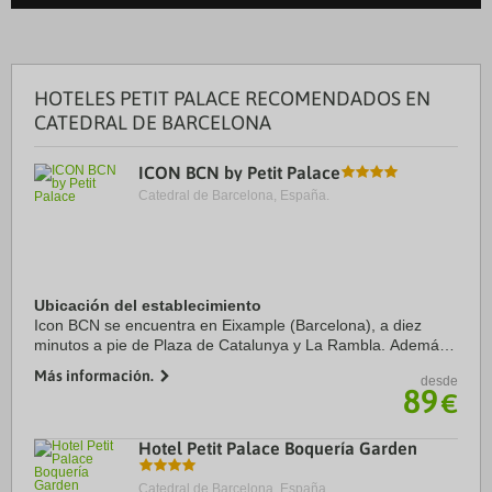
HOTELES PETIT PALACE RECOMENDADOS EN
CATEDRAL DE BARCELONA
ICON BCN by Petit Palace
Catedral de Barcelona, España.
Ubicación del establecimiento
Icon BCN se encuentra en Eixample (Barcelona), a diez
minutos a pie de Plaza de Catalunya y La Rambla. Además,
este hotel boutique se encuentra a 0,8 km de Paseo de
Más información.
desde
Gracia y a 1,1 km de Arco de ...
89
€
Hotel Petit Palace Boquería Garden
Catedral de Barcelona, España.