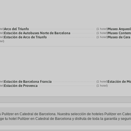
Arco del Triunfo
Museo Arqueol
tel)
(1 hotel)
Estación de Autobuses Norte de Barcelona
Museo Contemp
tel)
(1 hotel)
Estación de Arco de Triunfo
Museo de Cera
tel)
(1 hotel)
tel)
Estación de Barcelona Francia
Estación de M
tel)
(1 hotel)
Estación de Provenca
tel)
(1 hotel)
es Pulitzer en Catedral de Barcelona. Nuestra selección de hoteles Pulitzer en Cat
ge tu hotel Pulitzer en Catedral de Barcelona y disfruta de toda la garantía y segur