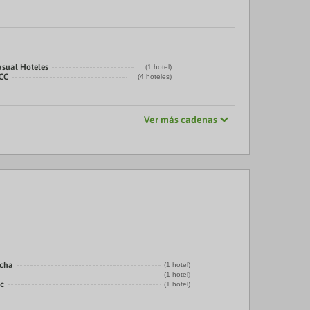
asual Hoteles
(1 hotel)
CC
(4 hoteles)
Ver más cadenas
echa
(1 hotel)
a
(1 hotel)
ic
(1 hotel)