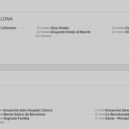
ELONA
 Collection
Ona Hotels
C
(3 hoteles)
(3 hoteles)
Grupotel Hotels & Resorts
H
(2 hoteles)
(2 hoteles)
(10 hoteles)
Ensanche Izdo-Hospital Clínico
Ensanche Der
tel)
(1 hotel)
Barrio Gótico de Barcelona
La Barcelonet
tel)
(1 hotel)
Sagrada Familia
Sants - Montju
tel)
(1 hotel)
tel)