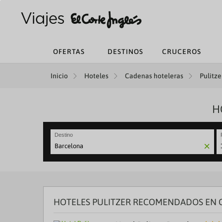
OFERTAS
DESTINOS
CRUCEROS
Inicio
Hoteles
Cadenas hoteleras
Pulitzer
H
Destino
N
fo
to
in
wi
th
HOTELES PULITZER RECOMENDADOS EN 
ca
a
se