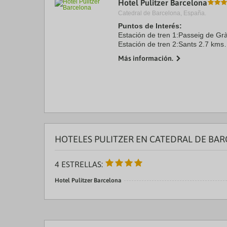
Hotel Pulitzer Barcelona
a
Catedral de Barcelona, España.
da
P
Puntos de Interés:
th
Estación de tren 1:Passeig de Gr
qu
Estación de tren 2:Sants 2.7 kms
m
Aeropuerto 1:Josep Tarradelles -
k
Más información.
Aeropuerto 2:0 0.0 kms
to
Puerto:Barcelona 4.7 kms
ge
Centro Ciudad:Plaza Cataluña ...
th
k
sh
fo
c
da
HOTELES PULITZER EN CATEDRAL DE BA
4 ESTRELLAS:
Hotel Pulitzer Barcelona