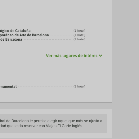
ógico de Cataluña
(1 hotel)
oráneo de Arte de Barcelona
(1 hotel)
 de Barcelona
(1 hotel)
Ver más lugares de intéres
onumental
(1 hotel)
edral de Barcelona te permite elegir aquel que más se ajusta a
idad que te da reservar con Viajes El Corte Inglés.