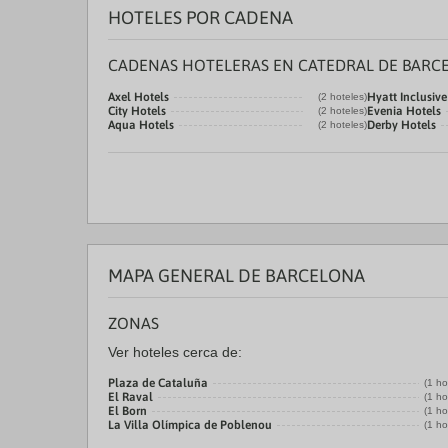
HOTELES POR CADENA
CADENAS HOTELERAS EN CATEDRAL DE BARC
Axel Hotels
Hyatt Inclusive
(2 hoteles)
City Hotels
Evenia Hotels
(2 hoteles)
Aqua Hotels
Derby Hotels
(2 hoteles)
MAPA GENERAL DE BARCELONA
ZONAS
Ver hoteles cerca de:
Plaza de Cataluña
(1 ho
El Raval
(1 ho
El Born
(1 ho
La Villa Olímpica de Poblenou
(1 ho