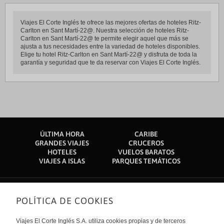
Viajes El Corte Inglés te ofrece las mejores ofertas de hoteles Ritz-
Carlton en Sant Martí-22@. Nuestra selección de hoteles Ritz-
Carlton en Sant Martí-22@ te permite elegir aquel que más se
ajusta a tus necesidades entre la variedad de hoteles disponibles.
Elige tu hotel Ritz-Carlton en Sant Martí-22@ y disfruta de toda la
garantía y seguridad que te da reservar con Viajes El Corte Inglés.
ÚLTIMA HORA
CARIBE
GRANDES VIAJES
CRUCEROS
HOTELES
VUELOS BARATOS
VIAJES A ISLAS
PARQUES TEMÁTICOS
POLÍTICA DE COOKIES
Sobre nosotros
Quiénes somos
Viajes El Corte Inglés S.A. utiliza cookies propias y de terceros