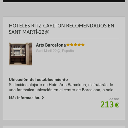
HOTELES RITZ-CARLTON RECOMENDADOS EN
SANT MARTÍ-22@
Arts Barcelona
Sant Martí-22@, España.
Ubicación del establecimiento
Si decides alojarte en Hotel Arts Barcelona, disfrutarás de
una fantástica ubicación en el centro de Barcelona, a solo
cinco minutos en coche de Catedral de Barcelona y La
Más información.
desde
Rambla. Además, este hotel de ...
213
€