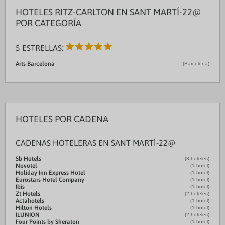
HOTELES RITZ-CARLTON EN SANT MARTÍ-22@
POR CATEGORÍA
5 ESTRELLAS:
Arts Barcelona
(Barcelona)
HOTELES POR CADENA
CADENAS HOTELERAS EN SANT MARTÍ-22@
Sb Hotels
(3 hoteles)
Novotel
(1 hotel)
Holiday Inn Express Hotel
(1 hotel)
Eurostars Hotel Company
(1 hotel)
Ibis
(1 hotel)
Zt Hotels
(2 hoteles)
Actahotels
(1 hotel)
Hilton Hotels
(1 hotel)
ILUNION
(2 hoteles)
Four Points by Sheraton
(1 hotel)