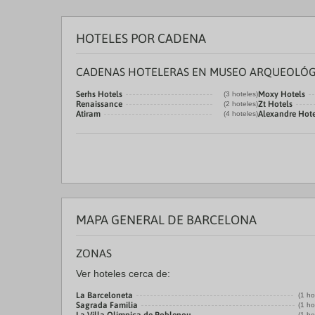
HOTELES POR CADENA
CADENAS HOTELERAS EN MUSEO ARQUEOLÓG
Serhs Hotels
Moxy Hotels
(3 hoteles)
Renaissance
Zt Hotels
(2 hoteles)
Atiram
Alexandre Hote
(4 hoteles)
MAPA GENERAL DE BARCELONA
ZONAS
Ver hoteles cerca de:
La Barceloneta
(1 ho
Sagrada Familia
(1 ho
(1 ho