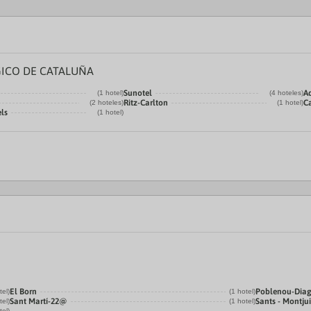
ICO DE CATALUÑA
Sunotel
A
(1 hotel)
(4 hoteles)
Ritz-Carlton
Ca
(2 hoteles)
(1 hotel)
ls
(1 hotel)
El Born
Poblenou-Dia
tel)
(1 hotel)
Sant Martí-22@
Sants - Montju
tel)
(1 hotel)
tel)