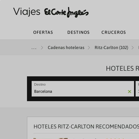
OFERTAS
DESTINOS
CRUCEROS
Cadenas hoteleras
Ritz-Carlton (102)
HOTELES 
Destino
N
fo
to
in
wi
th
HOTELES RITZ-CARLTON RECOMENDADOS
ca
a
se