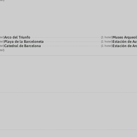
Arco del Triunfo
Museo Arqueol
tel)
(1 hotel)
Playa de la Barceloneta
Estación de Au
tel)
(1 hotel)
Catedral de Barcelona
Estación de Ar
tel)
(1 hotel)
tel)