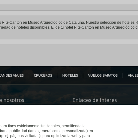
eles Ritz-Carlton en Museo Arqueológico de Cataluña. Nuestra selección de hoteles
riedad de hoteles disponibles. Elige tu hotel Ritz-Carlton en Museo Arqueológico de
ANDES VIAJES
CRUCEROS
HOTELES
VUELOS BARATOS
VIAJES
e nosotros
Enlaces de interés
s somos
Guías de viaje
iación
Catálogos
bilidad
Auto check-in
o accesible
Condiciones Generales
 para fines estrictamente funcionales, permitiendo la
 El Corte Inglés
Política de privacidad
trarte publicidad (tanto general como personalizada) en
a con nosotros
Política de cookies
(p. ej. páginas visitadas), para optimizar la web y para