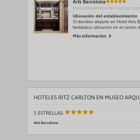
Arts Barcelona
a
Museo Arqueológico de Cataluña, Esp
da
P
Ubicación del establecimiento
th
Si decides alojarte en Hotel Arts 
qu
fantástica ubicación en el centro 
m
minutos en coche de Catedral de
k
Más información.
Además, este hotel de ...
to
ge
th
k
sh
fo
c
da
HOTELES RITZ-CARLTON EN MUSEO ARQU
5 ESTRELLAS:
Arts Barcelona