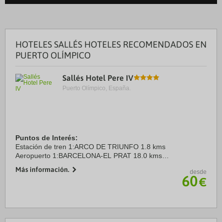
HOTELES SALLÉS HOTELES RECOMENDADOS EN
PUERTO OLÍMPICO
Sallés Hotel Pere IV
Puerto Olímpico, España.
Puntos de Interés:
Estación de tren 1:ARCO DE TRIUNFO 1.8 kms
Aeropuerto 1:BARCELONA-EL PRAT 18.0 kms
Puerto:PUERTO DE BARCELONA 3.0 kms
Más información.
desde
Centro Ciudad:CENTRO BARCELONA 2.7 kms
60
€
Recinto ferial 1:CCIB 4.6 kms