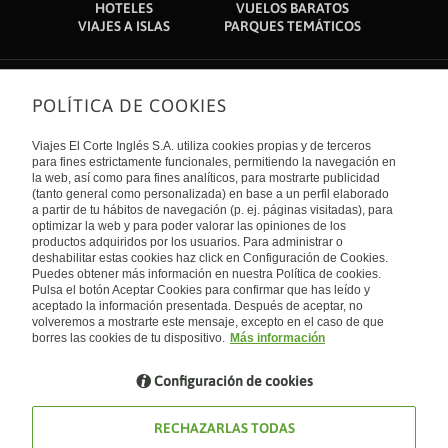
HOTELES
VUELOS BARATOS
VIAJES A ISLAS
PARQUES TEMÁTICOS
POLÍTICA DE COOKIES
Sobre nosotros
Quiénes somos
Viajes El Corte Inglés S.A. utiliza cookies propias y de terceros
Financiación
Enlaces de interés
para fines estrictamente funcionales, permitiendo la navegación en
Sostenibilidad
la web, así como para fines analíticos, para mostrarte publicidad
Turismo accesible
(tanto general como personalizada) en base a un perfil elaborado
Guías de viaje
Tarjeta El Corte Inglés
a partir de tu hábitos de navegación (p. ej. páginas visitadas), para
Catálogos
Trabaja con nosotros
Internacional
optimizar la web y para poder valorar las opiniones de los
Auto check-in
El Corte Inglés
productos adquiridos por los usuarios. Para administrar o
Condiciones Generales
Canal Ético
deshabilitar estas cookies haz click en Configuración de Cookies.
Política de privacidad
España
Política de cookies
Puedes obtener más información en nuestra Política de cookies.
Accesibilidad
Pulsa el botón Aceptar Cookies para confirmar que has leído y
Empresas/ Grupos
aceptado la información presentada. Después de aceptar, no
Visita nuestro blog
volveremos a mostrarte este mensaje, excepto en el caso de que
borres las cookies de tu dispositivo.
Más información
Blog de Viajes el Corte inglés
Configuración de cookies
RECHAZARLAS TODAS