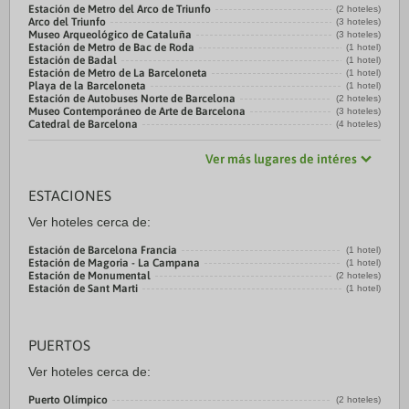
Estación de Metro del Arco de Triunfo
(2 hoteles)
Arco del Triunfo
(3 hoteles)
Museo Arqueológico de Cataluña
(3 hoteles)
Estación de Metro de Bac de Roda
(1 hotel)
Estación de Badal
(1 hotel)
Estación de Metro de La Barceloneta
(1 hotel)
Playa de la Barceloneta
(1 hotel)
Estación de Autobuses Norte de Barcelona
(2 hoteles)
Museo Contemporáneo de Arte de Barcelona
(3 hoteles)
Catedral de Barcelona
(4 hoteles)
Ver más lugares de intéres
ESTACIONES
Ver hoteles cerca de:
Estación de Barcelona Francia
(1 hotel)
Estación de Magoria - La Campana
(1 hotel)
Estación de Monumental
(2 hoteles)
Estación de Sant Marti
(1 hotel)
PUERTOS
Ver hoteles cerca de:
Puerto Olímpico
(2 hoteles)