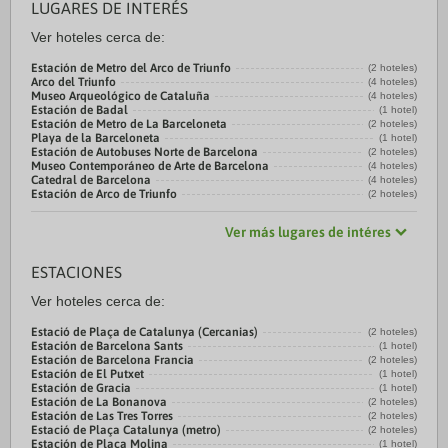
LUGARES DE INTERÉS
Ver hoteles cerca de:
Estación de Metro del Arco de Triunfo
(2 hoteles)
Arco del Triunfo
(4 hoteles)
Museo Arqueológico de Cataluña
(4 hoteles)
Estación de Badal
(1 hotel)
Estación de Metro de La Barceloneta
(2 hoteles)
Playa de la Barceloneta
(1 hotel)
Estación de Autobuses Norte de Barcelona
(2 hoteles)
Museo Contemporáneo de Arte de Barcelona
(4 hoteles)
Catedral de Barcelona
(4 hoteles)
Estación de Arco de Triunfo
(2 hoteles)
Ver más lugares de intéres
ESTACIONES
Ver hoteles cerca de:
Estació de Plaça de Catalunya (Cercanias)
(2 hoteles)
Estación de Barcelona Sants
(1 hotel)
Estación de Barcelona Francia
(2 hoteles)
Estación de El Putxet
(1 hotel)
Estación de Gracia
(1 hotel)
Estación de La Bonanova
(2 hoteles)
Estación de Las Tres Torres
(2 hoteles)
Estació de Plaça Catalunya (metro)
(2 hoteles)
Estación de Placa Molina
(1 hotel)