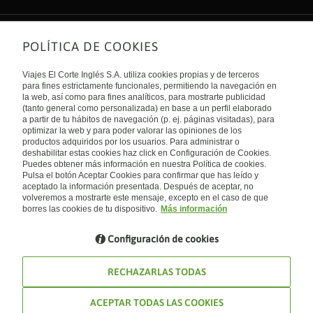
POLÍTICA DE COOKIES
Sobre nosotros
Quiénes somos
Viajes El Corte Inglés S.A. utiliza cookies propias y de terceros
Financiación
Enlaces de interés
para fines estrictamente funcionales, permitiendo la navegación en
Sostenibilidad
la web, así como para fines analíticos, para mostrarte publicidad
Turismo accesible
(tanto general como personalizada) en base a un perfil elaborado
Guías de viaje
Tarjeta El Corte Inglés
a partir de tu hábitos de navegación (p. ej. páginas visitadas), para
Catálogos
Trabaja con nosotros
Internacional
optimizar la web y para poder valorar las opiniones de los
Auto check-in
El Corte Inglés
productos adquiridos por los usuarios. Para administrar o
Condiciones Generales
Canal Ético
deshabilitar estas cookies haz click en Configuración de Cookies.
Política de privacidad
España
Política de cookies
Puedes obtener más información en nuestra Política de cookies.
Accesibilidad
Pulsa el botón Aceptar Cookies para confirmar que has leído y
Empresas/ Grupos
aceptado la información presentada. Después de aceptar, no
Visita nuestro blog
volveremos a mostrarte este mensaje, excepto en el caso de que
borres las cookies de tu dispositivo.
Más información
Blog de Viajes el Corte inglés
Configuración de cookies
RECHAZARLAS TODAS
ACEPTAR TODAS LAS COOKIES