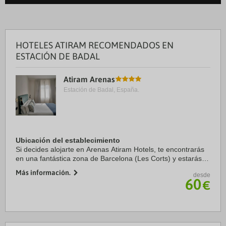
HOTELES ATIRAM RECOMENDADOS EN
ESTACIÓN DE BADAL
Atiram Arenas
Estación de Badal, España.
Ubicación del establecimiento
Si decides alojarte en Arenas Atiram Hotels, te encontrarás
en una fantástica zona de Barcelona (Les Corts) y estarás a
menos de cinco minutos en coche de Camp Nou y Plaza de
Más información.
desde
Espanya. Además, este hotel se ...
60
€