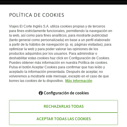
POLÍTICA DE COOKIES
Sobre nosotros
Quiénes somos
Viajes El Corte Inglés S.A. utiliza cookies propias y de terceros
Financiación
Enlaces de interés
para fines estrictamente funcionales, permitiendo la navegación en
Sostenibilidad
la web, así como para fines analíticos, para mostrarte publicidad
Turismo accesible
(tanto general como personalizada) en base a un perfil elaborado
Guías de viaje
Tarjeta El Corte Inglés
a partir de tu hábitos de navegación (p. ej. páginas visitadas), para
Catálogos
Trabaja con nosotros
Internacional
optimizar la web y para poder valorar las opiniones de los
Auto check-in
El Corte Inglés
productos adquiridos por los usuarios. Para administrar o
Condiciones Generales
Canal Ético
deshabilitar estas cookies haz click en Configuración de Cookies.
Política de privacidad
España
Política de cookies
Puedes obtener más información en nuestra Política de cookies.
Accesibilidad
Pulsa el botón Aceptar Cookies para confirmar que has leído y
Empresas/ Grupos
aceptado la información presentada. Después de aceptar, no
Visita nuestro blog
volveremos a mostrarte este mensaje, excepto en el caso de que
borres las cookies de tu dispositivo.
Más información
Blog de Viajes el Corte inglés
Configuración de cookies
RECHAZARLAS TODAS
ACEPTAR TODAS LAS COOKIES