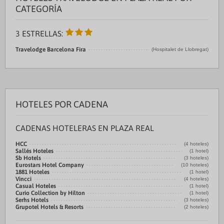
CATEGORÍA
3 ESTRELLAS:
Travelodge Barcelona Fira
(Hospitalet de Llobregat)
HOTELES POR CADENA
CADENAS HOTELERAS EN PLAZA REAL
HCC
(4 hoteles)
Sallés Hoteles
(1 hotel)
Sb Hotels
(3 hoteles)
Eurostars Hotel Company
(10 hoteles)
1881 Hoteles
(1 hotel)
Vincci
(4 hoteles)
Casual Hoteles
(1 hotel)
Curio Collection by Hilton
(1 hotel)
Serhs Hotels
(3 hoteles)
Grupotel Hotels & Resorts
(2 hoteles)