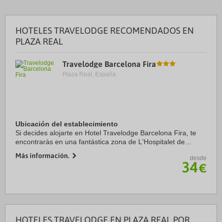
HOTELES TRAVELODGE RECOMENDADOS EN
PLAZA REAL
Travelodge Barcelona Fira
Plaza Real, España.
Ubicación del establecimiento
Si decides alojarte en Hotel Travelodge Barcelona Fira, te
encontrarás en una fantástica zona de L'Hospitalet de
Llobregat (La Marina del Port), estarás a 2 min en coche de
Más información.
desde
Fira Barcelona y a otros 8 min ...
34
€
HOTELES TRAVELODGE EN PLAZA REAL POR