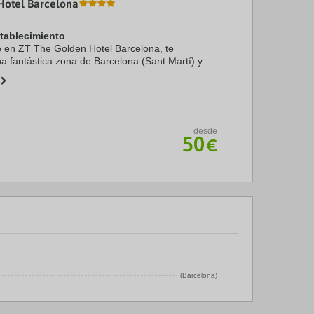
Hotel Barcelona
stablecimiento
te en ZT The Golden Hotel Barcelona, te
a fantástica zona de Barcelona (Sant Martí) y
de cinco minutos en coche de Sagrada Familia y
. ...
desde
50
€
(Barcelona)