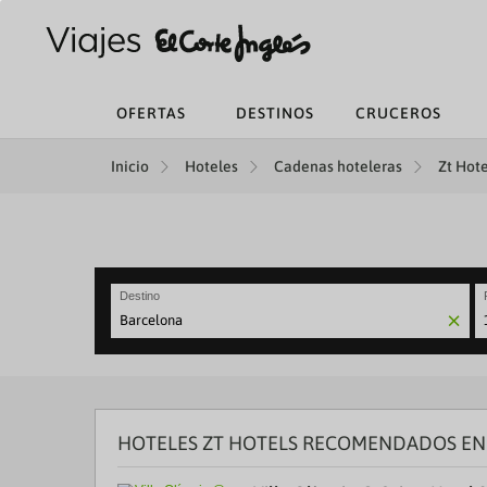
OFERTAS
DESTINOS
CRUCEROS
Inicio
Hoteles
Cadenas hoteleras
Zt Hote
Destino
N
fo
to
in
wi
th
HOTELES ZT HOTELS RECOMENDADOS EN 
ca
a
se