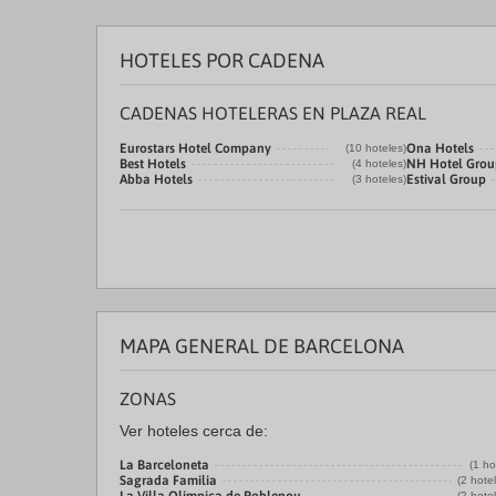
HOTELES POR CADENA
CADENAS HOTELERAS EN PLAZA REAL
Eurostars Hotel Company
Ona Hotels
(10 hoteles)
Best Hotels
NH Hotel Grou
(4 hoteles)
Abba Hotels
Estival Group
(3 hoteles)
MAPA GENERAL DE BARCELONA
ZONAS
Ver hoteles cerca de:
La Barceloneta
(1 ho
Sagrada Familia
(2 hote
(2 hote