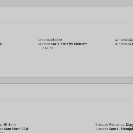
Silken
C
(3 hoteles)
(2 hoteles)
p
AC Hotels by Marriott
Ze
(8 hoteles)
(5 hoteles)
(1 hotel)
El Born
Poblenou-Dia
tel)
(2 hoteles)
Sant Martí-22@
Sants - Montju
les)
(2 hoteles)
les)