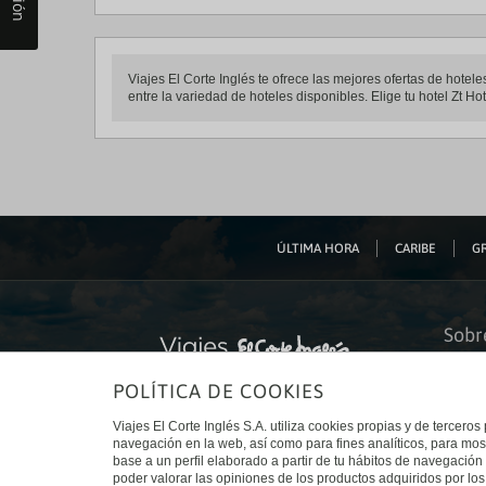
Viajes El Corte Inglés te ofrece las mejores ofertas de hote
entre la variedad de hoteles disponibles. Elige tu hotel Zt Ho
ÚLTIMA HORA
CARIBE
GR
Sobr
Quiéne
POLÍTICA DE COOKIES
Financ
Sosteni
Turism
Viajes El Corte Inglés S.A. utiliza cookies propias y de terceros
Tarjeta
navegación en la web, así como para fines analíticos, para mos
Trabaj
base a un perfil elaborado a partir de tu hábitos de navegación 
El Cort
poder valorar las opiniones de los productos adquiridos por los