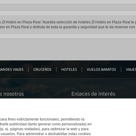
les Zt Hotels en Plaza Real. Nuestra selección de hoteles Zt Hotels en Plaza Real t
tels en Plaza Real y disfruta de toda la garantía y seguridad que te da reservar con 
ANDES VIAJES
CRUCEROS
HOTELES
VUELOS BARATOS
VIAJES
e nosotros
Enlaces de interés
s somos
Guías de viaje
iación
Catálogos
bilidad
Auto check-in
o accesible
Condiciones Generales
 para fines estrictamente funcionales, permitiendo la
 El Corte Inglés
Política de privacidad
trarte publicidad (tanto general como personalizada) en
a con nosotros
Política de cookies
(p. ej. páginas visitadas), para optimizar la web y para
e Inglés
Accesibilidad
 usuarios. Para administrar o deshabilitar estas cookies