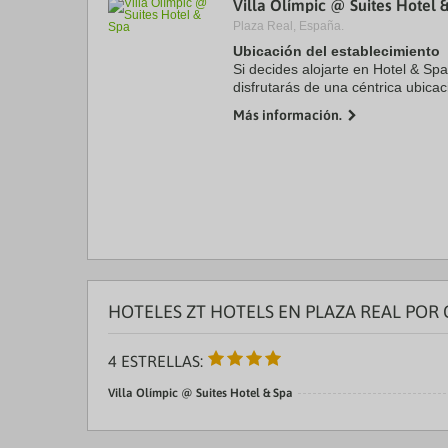
Villa Olímpic @ Suites Hotel 
a
Plaza Real, España.
da
P
Ubicación del establecimiento
th
Si decides alojarte en Hotel & Spa
qu
disfrutarás de una céntrica ubica
m
en coche de Sagrada Familia y 5 
k
Más información.
Además, este hotel ...
to
ge
th
k
sh
fo
c
da
HOTELES ZT HOTELS EN PLAZA REAL POR
4 ESTRELLAS:
Villa Olímpic @ Suites Hotel & Spa