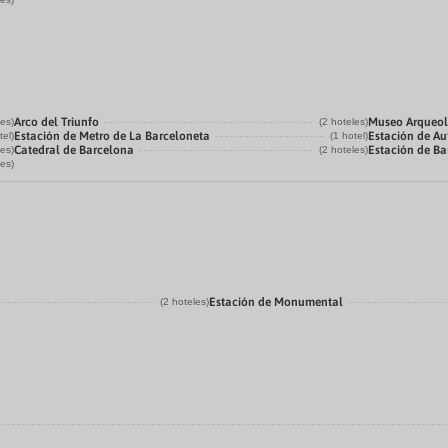
Arco del Triunfo
Museo Arqueol
les)
(2 hoteles)
Estación de Metro de La Barceloneta
Estación de Au
tel)
(1 hotel)
Catedral de Barcelona
Estación de Ba
les)
(2 hoteles)
les)
Estación de Monumental
(2 hoteles)