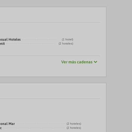
asual Hoteles
(1 hotel)
nit
(2 hoteles)
Ver más cadenas
gonal Mar
(2 hoteles)
ic
(2 hoteles)