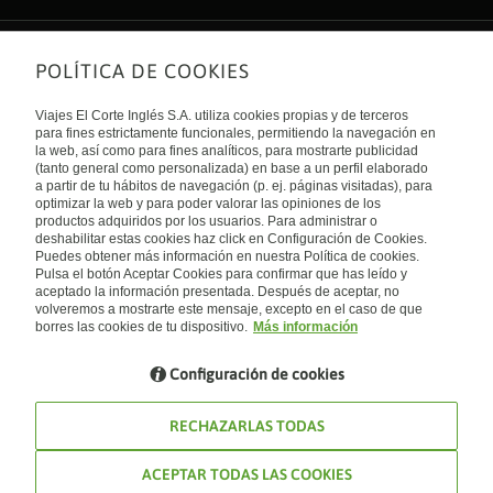
POLÍTICA DE COOKIES
Sobre nosotros
Quiénes somos
Viajes El Corte Inglés S.A. utiliza cookies propias y de terceros
Financiación
Enlaces de interés
para fines estrictamente funcionales, permitiendo la navegación en
Sostenibilidad
la web, así como para fines analíticos, para mostrarte publicidad
Turismo accesible
(tanto general como personalizada) en base a un perfil elaborado
Guías de viaje
Tarjeta El Corte Inglés
a partir de tu hábitos de navegación (p. ej. páginas visitadas), para
Catálogos
Trabaja con nosotros
Internacional
optimizar la web y para poder valorar las opiniones de los
Auto check-in
El Corte Inglés
productos adquiridos por los usuarios. Para administrar o
Condiciones Generales
Canal Ético
deshabilitar estas cookies haz click en Configuración de Cookies.
Política de privacidad
España
Política de cookies
Puedes obtener más información en nuestra Política de cookies.
Accesibilidad
Pulsa el botón Aceptar Cookies para confirmar que has leído y
Empresas/ Grupos
aceptado la información presentada. Después de aceptar, no
Visita nuestro blog
volveremos a mostrarte este mensaje, excepto en el caso de que
borres las cookies de tu dispositivo.
Más información
Blog de Viajes el Corte inglés
Configuración de cookies
RECHAZARLAS TODAS
ACEPTAR TODAS LAS COOKIES