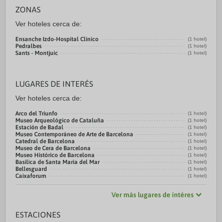
ZONAS
Ver hoteles cerca de:
Ensanche Izdo-Hospital Clínico
(1 hotel)
Pedralbes
(1 hotel)
Sants - Montjuic
(1 hotel)
LUGARES DE INTERÉS
Ver hoteles cerca de:
Arco del Triunfo
(1 hotel)
Museo Arqueológico de Cataluña
(1 hotel)
Estación de Badal
(1 hotel)
Museo Contemporáneo de Arte de Barcelona
(1 hotel)
Catedral de Barcelona
(1 hotel)
Museo de Cera de Barcelona
(1 hotel)
Museo Histórico de Barcelona
(1 hotel)
Basilica de Santa Maria del Mar
(1 hotel)
Bellesguard
(1 hotel)
Caixaforum
(1 hotel)
Ver más lugares de intéres
ESTACIONES