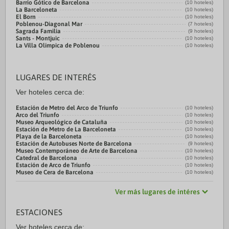
Barrio Gótico de Barcelona
(10 hoteles)
La Barceloneta
(10 hoteles)
El Born
(10 hoteles)
Poblenou-Diagonal Mar
(7 hoteles)
Sagrada Familia
(9 hoteles)
Sants - Montjuic
(10 hoteles)
La Villa Olímpica de Poblenou
(10 hoteles)
LUGARES DE INTERÉS
Ver hoteles cerca de:
Estación de Metro del Arco de Triunfo
(10 hoteles)
Arco del Triunfo
(10 hoteles)
Museo Arqueológico de Cataluña
(10 hoteles)
Estación de Metro de La Barceloneta
(10 hoteles)
Playa de la Barceloneta
(10 hoteles)
Estación de Autobuses Norte de Barcelona
(9 hoteles)
Museo Contemporáneo de Arte de Barcelona
(10 hoteles)
Catedral de Barcelona
(10 hoteles)
Estación de Arco de Triunfo
(10 hoteles)
Museo de Cera de Barcelona
(10 hoteles)
Ver más lugares de intéres
ESTACIONES
Ver hoteles cerca de: