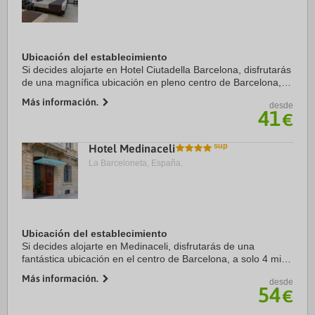
Ubicación del establecimiento
Si decides alojarte en Hotel Ciutadella Barcelona, disfrutarás
de una magnífica ubicación en pleno centro de Barcelona, a
solo diez minutos a pie de Puerto de Barcelona y Catedral
Más información.
desde
de Barcelona. Además, ...
41
€
Hotel Medinaceli
La Barceloneta, España.
Ubicación del establecimiento
Si decides alojarte en Medinaceli, disfrutarás de una
fantástica ubicación en el centro de Barcelona, a solo 4 min
a pie de La Rambla y a 9 min de Puerto de Barcelona.
Más información.
desde
Además, este hotel se encuentra a 0,8 ...
54
€