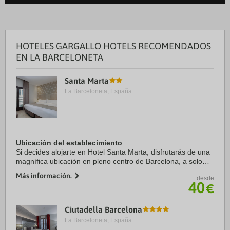
HOTELES GARGALLO HOTELS RECOMENDADOS
EN LA BARCELONETA
Santa Marta
La Barceloneta, España.
Ubicación del establecimiento
Si decides alojarte en Hotel Santa Marta, disfrutarás de una
magnífica ubicación en pleno centro de Barcelona, a solo
diez minutos a pie de Puerto de Barcelona y Museo Picasso.
Más información.
desde
Además, este hotel se ...
40
€
Ciutadella Barcelona
La Barceloneta, España.