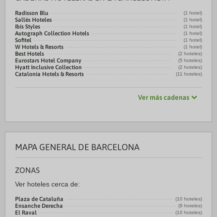
Radisson Blu
(1 hotel)
Sallés Hoteles
(1 hotel)
Ibis Styles
(1 hotel)
Autograph Collection Hotels
(1 hotel)
Sofitel
(1 hotel)
W Hotels & Resorts
(1 hotel)
Best Hotels
(2 hoteles)
Eurostars Hotel Company
(5 hoteles)
Hyatt Inclusive Collection
(2 hoteles)
Catalonia Hotels & Resorts
(11 hoteles)
Ver más cadenas
MAPA GENERAL DE BARCELONA
ZONAS
Ver hoteles cerca de:
Plaza de Cataluña
(10 hoteles)
Ensanche Derecha
(9 hoteles)
El Raval
(10 hoteles)