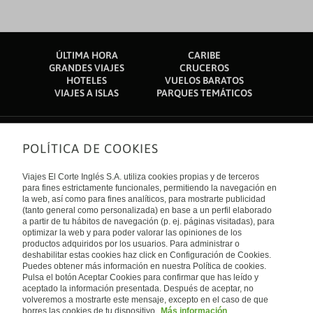
ÚLTIMA HORA
CARIBE
GRANDES VIAJES
CRUCEROS
HOTELES
VUELOS BARATOS
VIAJES A ISLAS
PARQUES TEMÁTICOS
POLÍTICA DE COOKIES
Sobre nosotros
Quiénes somos
Viajes El Corte Inglés S.A. utiliza cookies propias y de terceros
Financiación
Enlaces de interés
para fines estrictamente funcionales, permitiendo la navegación en
Sostenibilidad
la web, así como para fines analíticos, para mostrarte publicidad
Turismo accesible
(tanto general como personalizada) en base a un perfil elaborado
Guías de viaje
Tarjeta El Corte Inglés
a partir de tu hábitos de navegación (p. ej. páginas visitadas), para
Catálogos
Trabaja con nosotros
Internacional
optimizar la web y para poder valorar las opiniones de los
Auto check-in
El Corte Inglés
productos adquiridos por los usuarios. Para administrar o
Condiciones Generales
Canal Ético
deshabilitar estas cookies haz click en Configuración de Cookies.
Política de privacidad
España
Política de cookies
Puedes obtener más información en nuestra Política de cookies.
Accesibilidad
Pulsa el botón Aceptar Cookies para confirmar que has leído y
Empresas/ Grupos
aceptado la información presentada. Después de aceptar, no
Visita nuestro blog
volveremos a mostrarte este mensaje, excepto en el caso de que
borres las cookies de tu dispositivo.
Más información