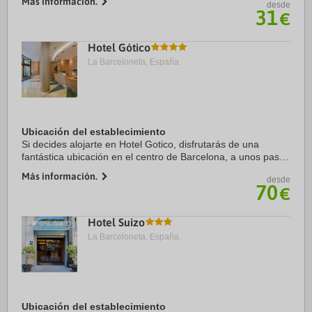
Más información.
desde
de Barcelona. Además, este hotel se ...
31
€
Hotel Gótico
La Barceloneta, España.
Ubicación del establecimiento
Si decides alojarte en Hotel Gotico, disfrutarás de una
fantástica ubicación en el centro de Barcelona, a unos pasos
de Catedral de Barcelona y a solo 6 min a pie de La Rambla.
Más información.
desde
Además, este hotel se ...
70
€
Hotel Suizo
La Barceloneta, España.
Ubicación del establecimiento