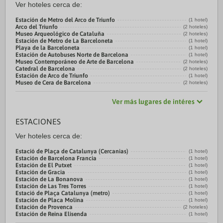
Ver hoteles cerca de:
Estación de Metro del Arco de Triunfo
(1 hotel)
Arco del Triunfo
(2 hoteles)
Museo Arqueológico de Cataluña
(2 hoteles)
Estación de Metro de La Barceloneta
(1 hotel)
Playa de la Barceloneta
(1 hotel)
Estación de Autobuses Norte de Barcelona
(1 hotel)
Museo Contemporáneo de Arte de Barcelona
(2 hoteles)
Catedral de Barcelona
(2 hoteles)
Estación de Arco de Triunfo
(1 hotel)
Museo de Cera de Barcelona
(2 hoteles)
Ver más lugares de intéres
ESTACIONES
Ver hoteles cerca de:
Estació de Plaça de Catalunya (Cercanias)
(1 hotel)
Estación de Barcelona Francia
(1 hotel)
Estación de El Putxet
(1 hotel)
Estación de Gracia
(1 hotel)
Estación de La Bonanova
(1 hotel)
Estación de Las Tres Torres
(1 hotel)
Estació de Plaça Catalunya (metro)
(1 hotel)
Estación de Placa Molina
(1 hotel)
Estación de Provenca
(2 hoteles)
Estación de Reina Elisenda
(1 hotel)