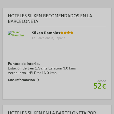
HOTELES SILKEN RECOMENDADOS EN LA
BARCELONETA
Silken Ramblas
La Barceloneta, España.
Puntos de Interés:
Estación de tren 1:Sants Estacion 3.0 kms
Aeropuerto 1:El Prat 16.0 kms
Puerto:Barcelona 2.0 kms
Más información.
desde
Centro Ciudad:Ramblas 0.0 kms
52
€
Recinto ferial 1:Fira Barcelona 2.0 kms
HOTELES SILKEN EN LA BARCELONETA POR