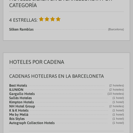
CATEGORÍA
4 ESTRELLAS:
Silken Ramblas
(Barcelona)
HOTELES POR CADENA
CADENAS HOTELERAS EN LA BARCELONETA
Best Hotels
(2 hoteles)
ILUNION
(2 hoteles)
Gargallo Hotels
(10 hoteles)
Sallés Hoteles
(1 hotel)
Kimpton Hotels
(1 hotel)
NH Hotel Group
(2 hoteles)
K & K Hotels
(1 hotel)
Me by Meliá
(1 hotel)
Ibis Styles
(1 hotel)
Autograph Collection Hotels
(1 hotel)