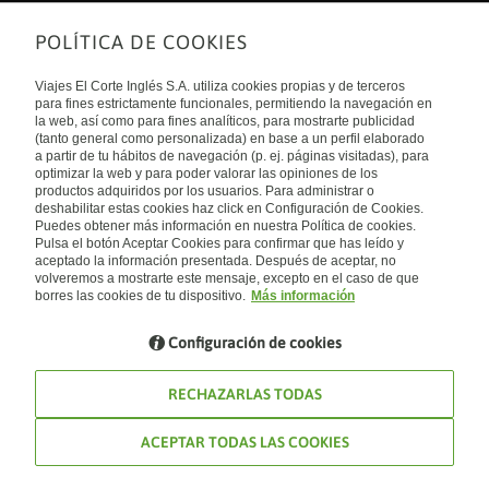
POLÍTICA DE COOKIES
Sobre nosotros
Quiénes somos
Viajes El Corte Inglés S.A. utiliza cookies propias y de terceros
Financiación
Enlaces de interés
para fines estrictamente funcionales, permitiendo la navegación en
Sostenibilidad
la web, así como para fines analíticos, para mostrarte publicidad
Turismo accesible
(tanto general como personalizada) en base a un perfil elaborado
Guías de viaje
Tarjeta El Corte Inglés
a partir de tu hábitos de navegación (p. ej. páginas visitadas), para
Catálogos
Trabaja con nosotros
Internacional
optimizar la web y para poder valorar las opiniones de los
Auto check-in
El Corte Inglés
productos adquiridos por los usuarios. Para administrar o
Condiciones Generales
Canal Ético
deshabilitar estas cookies haz click en Configuración de Cookies.
Política de privacidad
España
Política de cookies
Puedes obtener más información en nuestra Política de cookies.
Accesibilidad
Pulsa el botón Aceptar Cookies para confirmar que has leído y
Empresas/ Grupos
aceptado la información presentada. Después de aceptar, no
Visita nuestro blog
volveremos a mostrarte este mensaje, excepto en el caso de que
borres las cookies de tu dispositivo.
Más información
Blog de Viajes el Corte inglés
Configuración de cookies
RECHAZARLAS TODAS
ACEPTAR TODAS LAS COOKIES
© Viajes El Corte Inglés 2026. Todos los derechos reservados