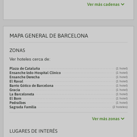
Ver más cadenas
MAPA GENERAL DE BARCELONA
ZONAS
Ver hoteles cerca de:
Plaza de Cataluña
(1 hotel)
Ensanche Izdo-Hospital Clínico
(1 hotel)
Ensanche Derecha
(1 hotel)
El Raval
(1 hotel)
Barrio Gótico de Barcelona
(1 hotel)
Gracia
(1 hotel)
La Barceloneta
(1 hotel)
El Born
(1 hotel)
Pedralbes
(1 hotel)
Sagrada Familia
(2 hoteles)
Ver más zonas
LUGARES DE INTERÉS