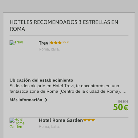
HOTELES RECOMENDADOS 3 ESTRELLAS EN
ROMA
Trevi
Roma, Italia.
Ubicación del establecimiento
Si decides alojarte en Hotel Trevi, te encontrarás en una
fantástica zona de Roma (Centro de la ciudad de Roma), a
solo unos pasos de Fontana di Trevi y a apenas 8 min a pie
Más información.
desde
de Panteón. Además, este hotel ...
50
€
Hotel Rome Garden
Roma, Italia.