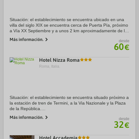
Situación: el establecimiento se encuentra ubicado en una
villa del siglo XIX se encuentra cerca de Puerta Pía, próximo
a Vía XX Septiembre y a unos 2 km aproximadamente de la
fontana de Trevi.
Más información.
desde
Alojamiento: dispone de un total de 34 ...
60
€
Hotel Nizza Roma
Roma, Italia.
Situación: el establecimiento se encuentra situado próximo a
la estación de tren de Termini, a la Via Nazionale y la Plaza
de la República.
Alojamiento: dispone de un total de 70 clasicas habitaciones
Más información.
desde
con bañera o ducha, secador de pelo, aire ...
32
€
Hotel Accademia