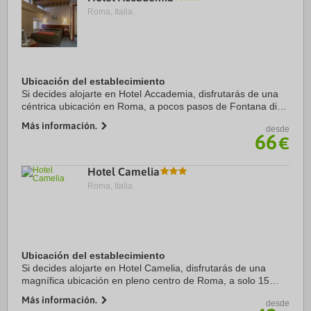
Roma, Italia.
Ubicación del establecimiento
Si decides alojarte en Hotel Accademia, disfrutarás de una
céntrica ubicación en Roma, a pocos pasos de Fontana di
Trevi y a 10 minutos a pie de Escalinata de la Plaza de
Más información.
desde
España. Además, este hotel con spa ...
66
€
Hotel Camelia
Roma, Italia.
Ubicación del establecimiento
Si decides alojarte en Hotel Camelia, disfrutarás de una
magnífica ubicación en pleno centro de Roma, a solo 15
minutos a pie de Via Nazionale y Universidad de Roma La
Más información.
desde
Sapienza. Además, este hotel se ...