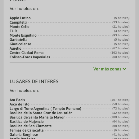
Ver hoteles en:
Appio Latino
(5 hoteles)
Campitelli
(33 hoteles)
Monte Celio
(21 hoteles)
EUR
(3 hoteles)
Monte Esquilino
(93 hoteles)
Garbatella
(5 hoteles)
Gianicolense
(5 hoteles)
Aurelio
(67 hoteles)
Centro Ciudad Roma
(363 hoteles)
Coliseo-Foros Imperiales
(60 hoteles)
Ver más zonas
LUGARES DE INTERÉS
Ver hoteles en:
Ara Pacis
(107 hoteles)
Arco de Tito
(50 hoteles)
Largo di Torre Argentina ( Templo Romano)
(73 hoteles)
Basílica de la Santa Cruz de Jerusalén
(42 hoteles)
Basílica de Santa María la Mayor
(180 hoteles)
Basílica de Majencio
(64 hoteles)
Basilica de San Clamente
(68 hoteles)
Termas de Caracalla
(6 hoteles)
Galería Borghese
(41 hoteles)
(38 hoteles)