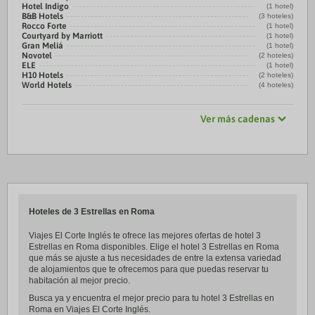
Hotel Indigo
(1 hotel)
B&B Hotels
(3 hoteles)
Rocco Forte
(1 hotel)
Courtyard by Marriott
(1 hotel)
Gran Meliá
(1 hotel)
Novotel
(2 hoteles)
ELE
(1 hotel)
H10 Hotels
(2 hoteles)
World Hotels
(4 hoteles)
Ver más cadenas
Hoteles de 3 Estrellas en Roma
Viajes El Corte Inglés te ofrece las mejores ofertas de hotel 3
Estrellas en Roma disponibles. Elige el hotel 3 Estrellas en Roma
que más se ajuste a tus necesidades de entre la extensa variedad
de alojamientos que te ofrecemos para que puedas reservar tu
habitación al mejor precio.
Busca ya y encuentra el mejor precio para tu hotel 3 Estrellas en
Roma en Viajes El Corte Inglés.