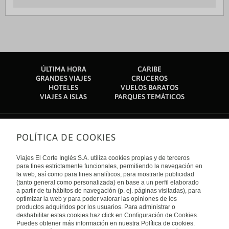
ÚLTIMA HORA
CARIBE
GRANDES VIAJES
CRUCEROS
HOTELES
VUELOS BARATOS
VIAJES A ISLAS
PARQUES TEMÁTICOS
POLÍTICA DE COOKIES
Sobre nosotros
Quiénes somos
Viajes El Corte Inglés S.A. utiliza cookies propias y de terceros
Financiación
Enlaces de interés
para fines estrictamente funcionales, permitiendo la navegación en
Sostenibilidad
la web, así como para fines analíticos, para mostrarte publicidad
Turismo accesible
(tanto general como personalizada) en base a un perfil elaborado
Guías de viaje
Tarjeta El Corte Inglés
a partir de tu hábitos de navegación (p. ej. páginas visitadas), para
Catálogos
Trabaja con nosotros
Internacional
optimizar la web y para poder valorar las opiniones de los
Auto check-in
El Corte Inglés
productos adquiridos por los usuarios. Para administrar o
Condiciones Generales
Canal Ético
deshabilitar estas cookies haz click en Configuración de Cookies.
Política de privacidad
España
Política de cookies
Puedes obtener más información en nuestra Política de cookies.