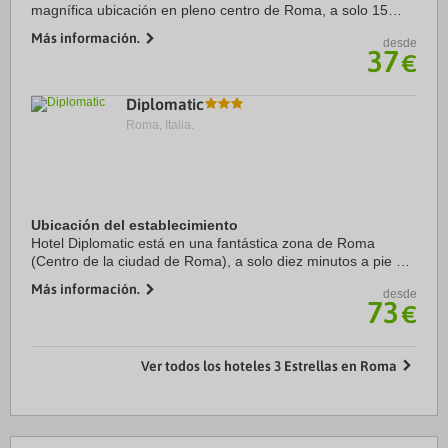
magnífica ubicación en pleno centro de Roma, a solo 15
minutos a pie de Universidad de Roma La Sapienza y Via
Más información.
desde
Nazionale. Además, este hotel se ...
37
€
Diplomatic
Roma, Italia.
Ubicación del establecimiento
Hotel Diplomatic está en una fantástica zona de Roma
(Centro de la ciudad de Roma), a solo diez minutos a pie de
Via del Corso y Castillo de Sant'Angelo. Además, este hotel
Más información.
desde
se encuentra a 1 km de Piazza ...
73
€
Ver todos los hoteles 3 Estrellas en Roma