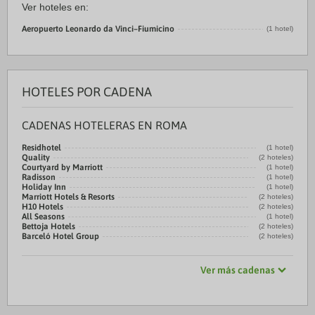
Ver hoteles en:
Aeropuerto Leonardo da Vinci–Fiumicino
(1 hotel)
HOTELES POR CADENA
CADENAS HOTELERAS EN ROMA
Residhotel
(1 hotel)
Quality
(2 hoteles)
Courtyard by Marriott
(1 hotel)
Radisson
(1 hotel)
Holiday Inn
(1 hotel)
Marriott Hotels & Resorts
(2 hoteles)
H10 Hotels
(2 hoteles)
All Seasons
(1 hotel)
Bettoja Hotels
(2 hoteles)
Barceló Hotel Group
(2 hoteles)
Ver más cadenas