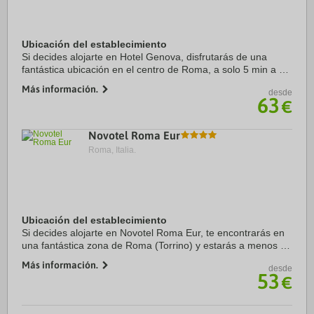
Ubicación del establecimiento
Si decides alojarte en Hotel Genova, disfrutarás de una
fantástica ubicación en el centro de Roma, a solo 5 min a pie
de Basílica de Santa María la Mayor y a 6 min de Via
Más información.
desde
Nazionale. Además, este hotel para ...
63
€
Novotel Roma Eur
Roma, Italia.
Ubicación del establecimiento
Si decides alojarte en Novotel Roma Eur, te encontrarás en
una fantástica zona de Roma (Torrino) y estarás a menos de
15 minutos en coche de Coliseo y Campo de' Fiori. Además,
Más información.
desde
este hotel para familias se ...
53
€