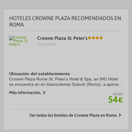
HOTELES CROWNE PLAZA RECOMENDADOS EN
ROMA
Crowne Plaza St. Peter's
Roma, Italia.
Ubicación del establecimiento
Crowne Plaza Rome-St. Peter's Hotel & Spa, an IHG Hotel
se encuentra en en Gianicolense Suburb (Roma), a apenas
diez minutos en coche de Basílica de San Pedro y Castillo
Más información.
desde
de Sant'Angelo. Además, este hotel ...
54
€
Ver todos los hoteles de Crowne Plaza en Roma