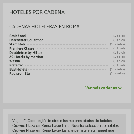
HOTELES POR CADENA
CADENAS HOTELERAS EN ROMA
Residhotel
(1 hotel)
Dorchester Collection
(1 hotel)
Starhotels
(3 hoteles)
Premiere Classe
(1 hotel)
Doubletree by Hilton
(1 hotel)
AC Hotels by Marriott
(1 hotel)
Westin
(1 hotel)
Preferred
(1 hotel)
B&B Hotels
(3 hoteles)
Radisson Blu
(2 hoteles)
Ver más cadenas
Viajes El Corte Inglés te ofrece las mejores ofertas de hoteles
Crowne Plaza en Roma Lacio Italia. Nuestra selección de hoteles
Crowne Plaza en Roma Lacio Italia te permite elegir aquel que