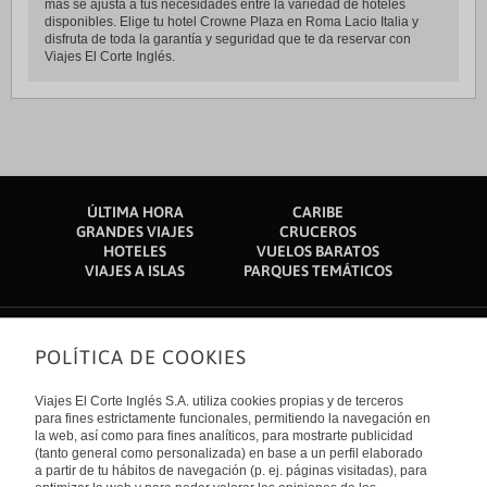
más se ajusta a tus necesidades entre la variedad de hoteles
disponibles. Elige tu hotel Crowne Plaza en Roma Lacio Italia y
disfruta de toda la garantía y seguridad que te da reservar con
Viajes El Corte Inglés.
ÚLTIMA HORA
CARIBE
GRANDES VIAJES
CRUCEROS
HOTELES
VUELOS BARATOS
VIAJES A ISLAS
PARQUES TEMÁTICOS
POLÍTICA DE COOKIES
Sobre nosotros
Quiénes somos
Viajes El Corte Inglés S.A. utiliza cookies propias y de terceros
Financiación
Enlaces de interés
para fines estrictamente funcionales, permitiendo la navegación en
Sostenibilidad
la web, así como para fines analíticos, para mostrarte publicidad
Turismo accesible
(tanto general como personalizada) en base a un perfil elaborado
Guías de viaje
Tarjeta El Corte Inglés
a partir de tu hábitos de navegación (p. ej. páginas visitadas), para
Catálogos
Trabaja con nosotros
Internacional