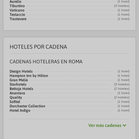
Aurelio
(1 hotel)
Tiburtino
(3 hoteles)
Vaticano
(1 hotel)
Testaccio
(1 hotel)
Trastevere
(1 hotel)
HOTELES POR CADENA
CADENAS HOTELERAS EN ROMA
Design Hotels
(1 hotel)
Hampton Inn by Hilton
(1 hotel)
Gran Meliá
(1 hotel)
Starhotels
(3 hoteles)
Bettoja Hotels
(2 hoteles)
Anantara
(1 hotel)
Quality
(2 hoteles)
Sofitel
(1 hotel)
Dorchester Collection
(1 hotel)
Hotel Indigo
(1 hotel)
Ver más cadenas