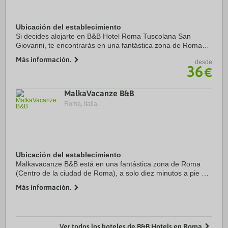
Ubicación del establecimiento
Si decides alojarte en B&B Hotel Roma Tuscolana San
Giovanni, te encontrarás en una fantástica zona de Roma
(Municipio VII) y estarás a menos de diez minutos en coche
Más información.
desde
de Coliseo y Foro romano. Además, este ...
36
€
MalkaVacanze B&B
Roma, Italia.
Ubicación del establecimiento
Malkavacanze B&B está en una fantástica zona de Roma
(Centro de la ciudad de Roma), a solo diez minutos a pie de
Capilla Sixtina y Basílica de San Pedro. Además, este bed
Más información.
and breakfast se encuentra a 0,5 ...
Ver todos los hoteles de B&B Hotels en Roma