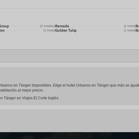
 Group
Ramada
Ib
(2 hoteles)
(1 hotel)
Inn
Golden Tulip
Ib
(1 hotel)
(1 hotel)
l Urbanos en Tánger disponibles. Elige el hotel Urbanos en Tánger que más se ajus
abitación al mejor precio.
n Tánger en Viajes El Corte Inglés.