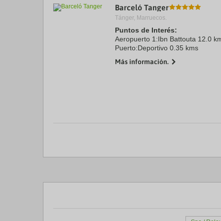
Barceló Tanger
a
da
Tánger, Marruecos.
P
Puntos de Interés:
th
Aeropuerto 1:Ibn Battouta 12.0 k
qu
m
Puerto:Deportivo 0.35 kms
k
Más información.
to
ge
th
k
sh
fo
c
da