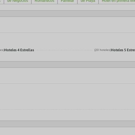
x
de Negocios
Románticos
Familiar
de Playa
Hotel en primera lí
Hoteles 4 Estrellas
Hoteles 5 Estre
les)
(20 hoteles)