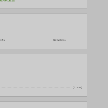
nea de playa
llas
(13 hoteles)
(1 hotel)