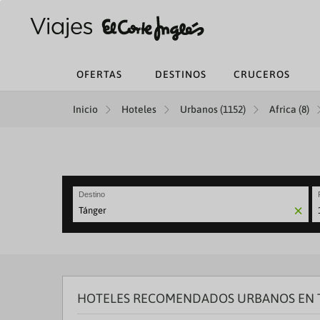
OFERTAS
DESTINOS
CRUCEROS
Inicio
Hoteles
Urbanos (1152)
Africa (8)
Destino
N
fo
to
in
wi
th
HOTELES RECOMENDADOS URBANOS EN 
ca
a
se