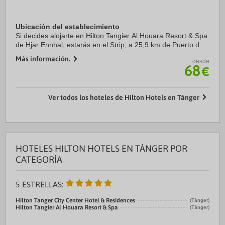
Ubicación del establecimiento
Si decides alojarte en Hilton Tangier Al Houara Resort & Spa
de Hjar Ennhal, estarás en el Strip, a 25,9 km de Puerto de
Tánger y a 12 km de Zona franca de Tánger. Además, este
Más información.
desde
hotel de playa se encuentra ...
68
€
Ver todos los hoteles de Hilton Hotels en Tánger
HOTELES HILTON HOTELS EN TÁNGER POR
CATEGORÍA
5 ESTRELLAS:
Hilton Tanger City Center Hotel & Residences
(Tánger)
Hilton Tangier Al Houara Resort & Spa
(Tánger)