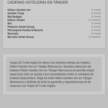
CADENAS HOTELERAS EN TÁNGER
Hilton Garden Inn
(1 hotel)
Golden Tulip
(1 hotel)
Ibis Budget
(1 hotel)
Hilton Hotels
(2 hoteles)
Ibis
(1 hotel)
Pestana Hotel Group
(1 hotel)
Movenpick Hotels & Resorts
(1 hotel)
Ramada
(1 hotel)
Barceló Hotel Group
(2 hoteles)
Viajes El Corte Inglés te ofrece las mejores ofertas de hoteles
Hilton Garden Inn en Tánger Marruecos. Nuestra selección de
hoteles Hilton Garden Inn en Tánger Marruecos te permite elegir
aquel que más se ajusta a tus necesidades entre la variedad de
hoteles disponibles. Elige tu hotel Hilton Garden Inn en Tánger
Marruecos y disfruta de toda la garantía y seguridad que te da
reservar con Viajes El Corte Inglés.