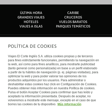
ÚLTIMA HORA
CARIBE
GRANDES VIAJES
CRUCEROS
HOTELES
VUELOS BARATOS
VIAJES A ISLAS
PARQUES TEMÁTICOS
POLÍTICA DE COOKIES
Sobre nosotros
Quiénes somos
Viajes El Corte Inglés S.A. utiliza cookies propias y de terceros
Financiación
Enlaces de interés
para fines estrictamente funcionales, permitiendo la navegación en
Sostenibilidad
la web, así como para fines analíticos, para mostrarte publicidad
Turismo accesible
(tanto general como personalizada) en base a un perfil elaborado
Guías de viaje
Tarjeta El Corte Inglés
a partir de tu hábitos de navegación (p. ej. páginas visitadas), para
Catálogos
Trabaja con nosotros
Internacional
optimizar la web y para poder valorar las opiniones de los
Auto check-in
El Corte Inglés
productos adquiridos por los usuarios. Para administrar o
Condiciones Generales
Canal Ético
deshabilitar estas cookies haz click en Configuración de Cookies.
Política de privacidad
España
Política de cookies
Puedes obtener más información en nuestra Política de cookies.
Accesibilidad
Pulsa el botón Aceptar Cookies para confirmar que has leído y
Empresas/ Grupos
aceptado la información presentada. Después de aceptar, no
Visita nuestro blog
volveremos a mostrarte este mensaje, excepto en el caso de que
borres las cookies de tu dispositivo.
Más información
Blog de Viajes el Corte inglés