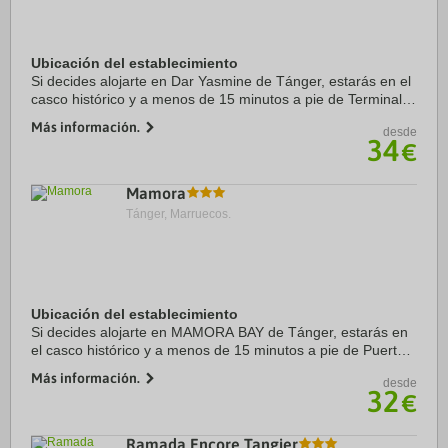
Ubicación del establecimiento
Si decides alojarte en Dar Yasmine de Tánger, estarás en el
casco histórico y a menos de 15 minutos a pie de Terminal
de ferry de Tánger y Puerto de Tánger. Además, este riad
Más información.
desde
marroquí se encuentra a 2,8 km ...
34
€
Mamora
Tánger, Marruecos.
Ubicación del establecimiento
Si decides alojarte en MAMORA BAY de Tánger, estarás en
el casco histórico y a menos de 15 minutos a pie de Puerto
de Tánger y Terminal de ferry de Tánger. Además, este
Más información.
desde
hotel se encuentra a 2,7 km de Playa ...
32
€
Ramada Encore Tangier