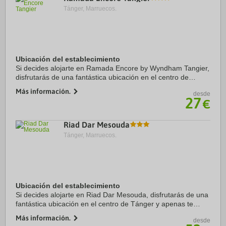
Tánger, Marruecos.
Ubicación del establecimiento
Si decides alojarte en Ramada Encore by Wyndham Tangier,
disfrutarás de una fantástica ubicación en el centro de
Tánger, a solo 1 min en coche de Centro comercial Tangier
Más información.
desde
City Mall y a 9 de Puerto de ...
27
€
Riad Dar Mesouda
Tánger, Marruecos.
Ubicación del establecimiento
Si decides alojarte en Riad Dar Mesouda, disfrutarás de una
fantástica ubicación en el centro de Tánger y apenas te
separarán diez minutos en coche de Puerto de Tánger y
Más información.
desde
Iglesia de San Andrés. Además, este ...