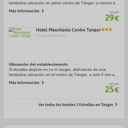
fantástica ubicación en pleno centro de Tánger, a menos de
diez minutos a pie de Terrasse des Paresseux y Gran Zoco
Más información.
desde
de Tánger. Además, este hotel ...
29
€
Hotel Mauritania Centre Tanger
Tánger, Marruecos.
Ubicación del establecimiento
Si decides alojarte en Le m tanger, disfrutarás de una
fantástica ubicación en el centro de Tánger, a solo 5 min a
pie de Plaza de la Kasbah y a 13 min de Puerto de Tánger.
Más información.
desde
Además, este hotel de playa se ...
25
€
Ver todos los hoteles 3 Estrellas en Tánger