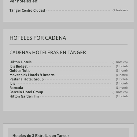
Ver hoteles en:
Tánger Centro Ciudad
(9 hoteles)
HOTELES POR CADENA
CADENAS HOTELERAS EN TÁNGER
Hilton Hotels
(2 hoteles)
Ibis Budget
(1 hotel)
Golden Tulip
(1 hotel)
Movenpick Hotels & Resorts
(1 hotel)
Pestana Hotel Group
(1 hotel)
Ibis
(1 hotel)
Ramada
(1 hotel)
Barceló Hotel Group
(2 hoteles)
Hilton Garden Inn
(1 hotel)
Hoteles de 3 Estrellas en Tánger