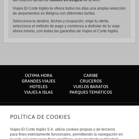
las mejores tarifas de
hoteles en Bélgica
de la web.
Viajes El Corte Inglés te ofrece todos los días una amplia selección
de alojamientos en Bélgica con diferentes tarifas.
Selecciona tu destino, fechas y ocupación; elige tu oferta,
selecciona el método de pago y comienza a disfrutar de tu viaje
ahora mismo, con todas las garantías de Viajes el Corte Inglés.
ÚLTIMA HORA
CARIBE
GRANDES VIAJES
CRUCEROS
HOTELES
VUELOS BARATOS
VIAJES A ISLAS
PARQUES TEMÁTICOS
POLÍTICA DE COOKIES
Sobre nosotros
Quiénes somos
Viajes El Corte Inglés S.A. utiliza cookies propias y de terceros
Financiación
Enlaces de interés
para fines estrictamente funcionales, permitiendo la navegación en
Sostenibilidad