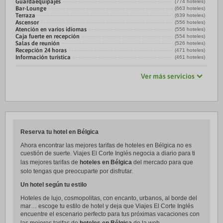
Guardaequipajes
(774 hoteles)
Bar-Lounge
(663 hoteles)
Terraza
(639 hoteles)
Ascensor
(556 hoteles)
Atención en varios idiomas
(556 hoteles)
Caja fuerte en recepción
(554 hoteles)
Salas de reunión
(526 hoteles)
Recepción 24 horas
(471 hoteles)
Información turística
(461 hoteles)
Ver más servicios
Reserva tu hotel en Bélgica
Ahora encontrar las mejores tarifas de hoteles en Bélgica no es
cuestión de suerte. Viajes El Corte Inglés negocia a diario para ti
las mejores tarifas de
hoteles en Bélgica
del mercado para que
solo tengas que preocuparte por disfrutar.
Un hotel según tu estilo
Hoteles de lujo, cosmopolitas, con encanto, urbanos, al borde del
mar… escoge tu estilo de hotel y deja que Viajes El Corte Inglés
encuentre el escenario perfecto para tus próximas vacaciones con