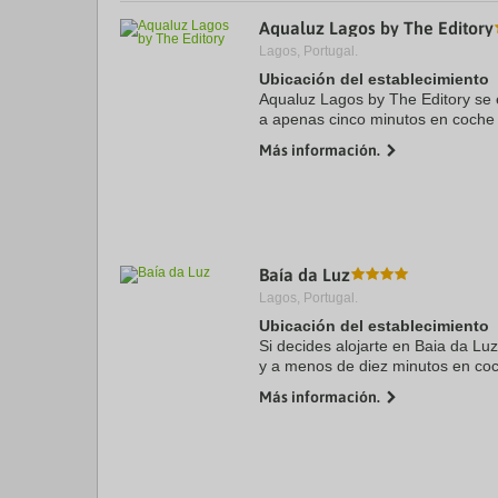
a
Aqualuz Lagos by The Editory
da
Lagos, Portugal.
P
th
Ubicación del establecimiento
qu
Aqualuz Lagos by The Editory se 
m
a apenas cinco minutos en coche
k
de Camilo (Praia do Camilo). Adem
to
Más información.
se encuentra a ...
ge
th
k
sh
fo
c
da
Baía da Luz
Lagos, Portugal.
Ubicación del establecimiento
Si decides alojarte en Baia da Lu
y a menos de diez minutos en co
de Mos (Praia de Mos). Además, e
Más información.
km de Playa ...