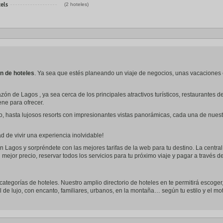
els
(2 hoteles)
n de hoteles
. Ya sea que estés planeando un viaje de negocios, unas vacaciones
zón de Lagos , ya sea cerca de los principales atractivos turísticos, restaurantes
iene para ofrecer.
o, hasta lujosos resorts con impresionantes vistas panorámicas, cada una de nues
 de vivir una experiencia inolvidable!
n Lagos y sorpréndete con las mejores tarifas de la web para tu destino. La central
 mejor precio, reservar todos los servicios para tu próximo viaje y pagar a través 
 categorías de hoteles. Nuestro amplio directorio de hoteles en te permitirá escoger
l de lujo, con encanto, familiares, urbanos, en la montaña… según tu estilo y el mot