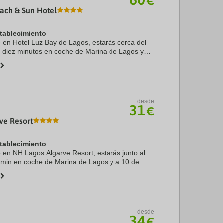
€
ach & Sun Hotel
stablecimiento
te en Hotel Luz Bay de Lagos, estarás cerca del
 diez minutos en coche de Marina de Lagos y
más, este hotel de 4 estrellas se encuentra a 7,1
desde
31
€
ve Resort
stablecimiento
te en NH Lagos Algarve Resort, estarás junto al
 min en coche de Marina de Lagos y a 10 de
a. Además, este hotel se encuentra a 3,5 km de
.
desde
34
€