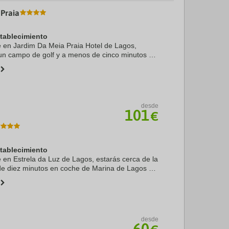
Praia
stablecimiento
te en Jardim Da Meia Praia Hotel de Lagos,
un campo de golf y a menos de cinco minutos en
de Lagos y Playa de Meia Praia. Además, este
desde
101
€
stablecimiento
e en Estrela da Luz de Lagos, estarás cerca de la
de diez minutos en coche de Marina de Lagos y
más, este apartotel con spa se encuentra a 8 km
desde
60