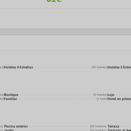
Hoteles 4 Estrellas
Hoteles 5 Estre
les)
(40 hoteles)
Boutique
Lujo
les)
(3 hoteles)
Familiar
Hotel en prime
tel)
(1 hotel)
Piscina exterior
Terraza
es)
(66 hoteles)
Jardin
Traslado al Ae
es)
(53 hoteles)