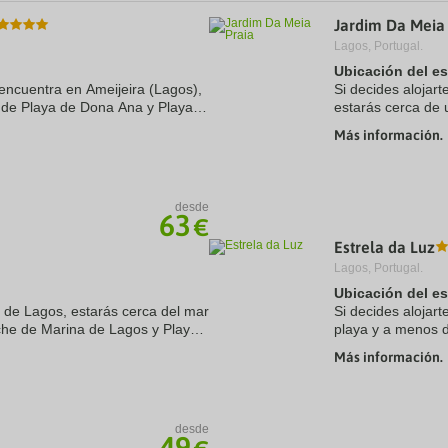
a
Jardim Da Meia 
te.
date.
ress
Press
Lagos, Portugal.
e
the
Ubicación del e
estion
question
encuentra en Ameijeira (Lagos),
Si decides alojar
ark
mark
 de Playa de Dona Ana y Playa
estarás cerca de 
ey
key
ás, este apartotel para familias
coche de Marina 
to
Más información.
t
get
apartotel para ...
e
the
eyboard
keyboard
ortcuts
shortcuts
r
for
desde
63
€
hanging
changing
tes.
dates.
Estrela da Luz
Lagos, Portugal.
Ubicación del e
z de Lagos, estarás cerca del mar
Si decides alojart
che de Marina de Lagos y Playa
playa y a menos 
ste apartotel se encuentra a 6,7
Praia do Luz. Ade
Más información.
de Playa ...
desde
49