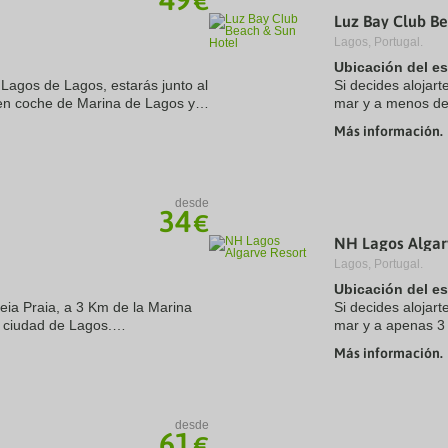
€
Luz Bay Club Be
Lagos, Portugal.
Ubicación del e
Lagos de Lagos, estarás junto al
Si decides alojar
en coche de Marina de Lagos y
mar y a menos de
 apartotel para familias se
Praia do Luz. Ade
Más información.
km de Playa ...
desde
34
€
NH Lagos Algar
Lagos, Portugal.
Ubicación del e
eia Praia, a 3 Km de la Marina
Si decides alojar
a ciudad de Lagos.
mar y a apenas 3
Playa de Dona An
Más información.
Playa de Camilo ..
secador de pelo, aire
desde
61
€