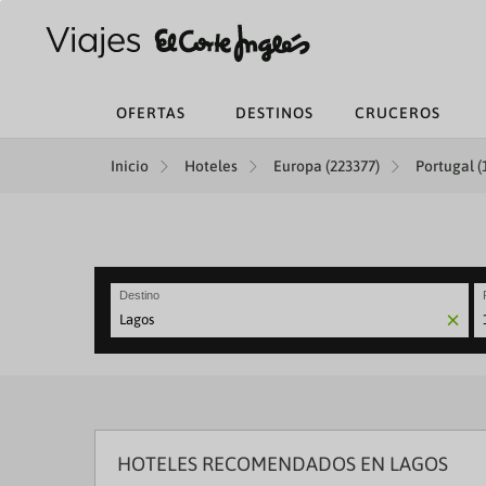
OFERTAS
DESTINOS
CRUCEROS
Inicio
Hoteles
Europa (223377)
Portugal (
Destino
N
fo
to
in
wi
th
ca
HOTELES RECOMENDADOS EN LAGOS
a
se