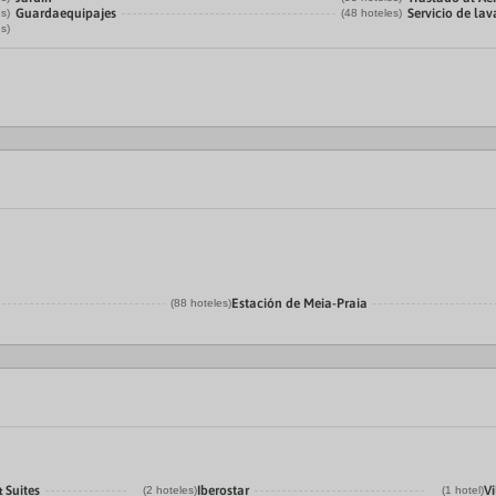
Guardaequipajes
Servicio de la
es)
(48 hoteles)
es)
Estación de Meia-Praia
(88 hoteles)
 Suites
Iberostar
Vi
(2 hoteles)
(1 hotel)