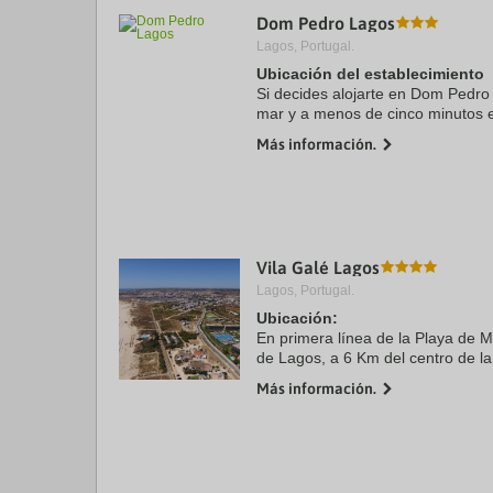
Dom Pedro Lagos
Lagos, Portugal.
Ubicación del establecimiento
Si decides alojarte en Dom Pedro 
mar y a menos de cinco minutos 
Playa de Meia Praia. Además, este
Más información.
encuentra a 5,3 ...
Vila Galé Lagos
Lagos, Portugal.
Ubicación:
En primera línea de la Playa de M
de Lagos, a 6 Km del centro de l
Más información.
Habitaciones:
dispone de 247 habitaciones con 
acondicionado, TV por ...