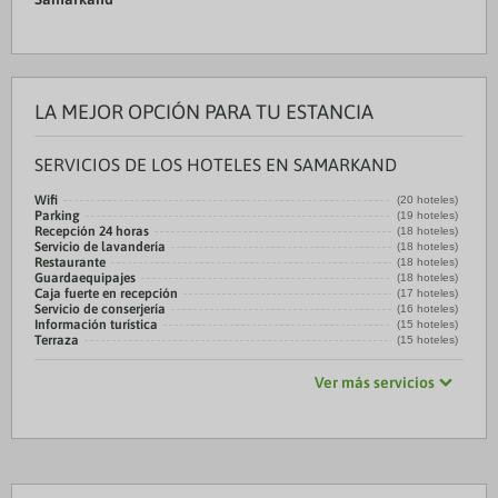
LA MEJOR OPCIÓN PARA TU ESTANCIA
SERVICIOS DE LOS HOTELES EN SAMARKAND
Wifi
(20 hoteles)
Parking
(19 hoteles)
Recepción 24 horas
(18 hoteles)
Servicio de lavandería
(18 hoteles)
Restaurante
(18 hoteles)
Guardaequipajes
(18 hoteles)
Caja fuerte en recepción
(17 hoteles)
Servicio de conserjería
(16 hoteles)
Información turística
(15 hoteles)
Terraza
(15 hoteles)
Ver más servicios