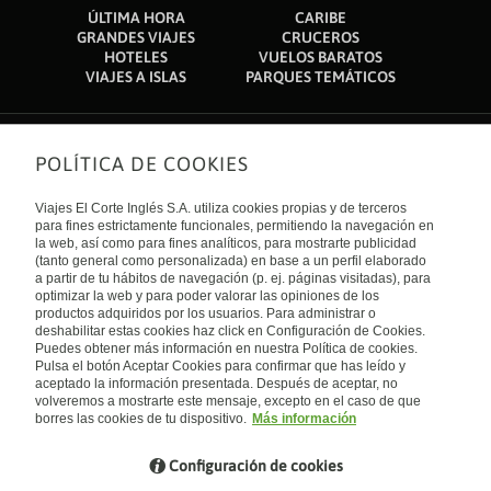
ÚLTIMA HORA
CARIBE
GRANDES VIAJES
CRUCEROS
HOTELES
VUELOS BARATOS
VIAJES A ISLAS
PARQUES TEMÁTICOS
POLÍTICA DE COOKIES
Sobre nosotros
Quiénes somos
Viajes El Corte Inglés S.A. utiliza cookies propias y de terceros
Financiación
Enlaces de interés
para fines estrictamente funcionales, permitiendo la navegación en
Sostenibilidad
la web, así como para fines analíticos, para mostrarte publicidad
Turismo accesible
(tanto general como personalizada) en base a un perfil elaborado
Guías de viaje
Tarjeta El Corte Inglés
a partir de tu hábitos de navegación (p. ej. páginas visitadas), para
Catálogos
Trabaja con nosotros
Internacional
optimizar la web y para poder valorar las opiniones de los
Auto check-in
El Corte Inglés
productos adquiridos por los usuarios. Para administrar o
Condiciones Generales
Canal Ético
deshabilitar estas cookies haz click en Configuración de Cookies.
Política de privacidad
España
Política de cookies
Puedes obtener más información en nuestra Política de cookies.
Accesibilidad
Pulsa el botón Aceptar Cookies para confirmar que has leído y
Empresas/ Grupos
aceptado la información presentada. Después de aceptar, no
Visita nuestro blog
volveremos a mostrarte este mensaje, excepto en el caso de que
borres las cookies de tu dispositivo.
Más información
Blog de Viajes el Corte inglés
Configuración de cookies