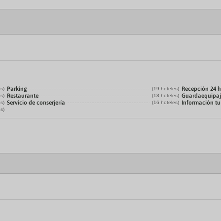
Parking
Recepción 24 
es)
(19 hoteles)
Restaurante
Guardaequipaj
es)
(18 hoteles)
Servicio de conserjería
Información tur
es)
(16 hoteles)
es)