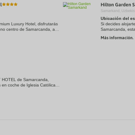
l
Hilton Garden 
a
te.
date.
Samarkand, Uzbekis
ress
Press
Ubicación del e
e
the
emium Luxury Hotel, disfrutarás
estion
question
Si decides alojar
ark
mark
leno centro de Samarcanda, a
Samarcanda, estar
ey
key
he de Samarkand Amusement
coche de Shah-i-Z
Más información.
to
con spa se encuent
t
get
e
the
eyboard
keyboard
ortcuts
shortcuts
r
for
hanging
changing
tes.
dates.
RT HOTEL de Samarcanda,
 en coche de Iglesia Católica
todoxa de St. Aleksyi. Además,