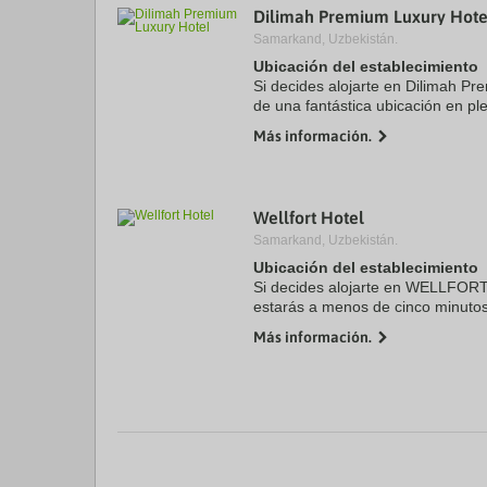
Dilimah Premium Luxury Hote
a
da
Samarkand, Uzbekistán.
P
Ubicación del establecimiento
th
Si decides alojarte en Dilimah Pr
qu
m
de una fantástica ubicación en p
k
menos de cinco minutos en coc
Más información.
to
Park y Iglesia Católica ...
ge
th
k
sh
Wellfort Hotel
fo
Samarkand, Uzbekistán.
c
da
Ubicación del establecimiento
Si decides alojarte en WELLFO
estarás a menos de cinco minutos
Romana de San Juan y Iglesia Or
Más información.
este hotel con spa se ...