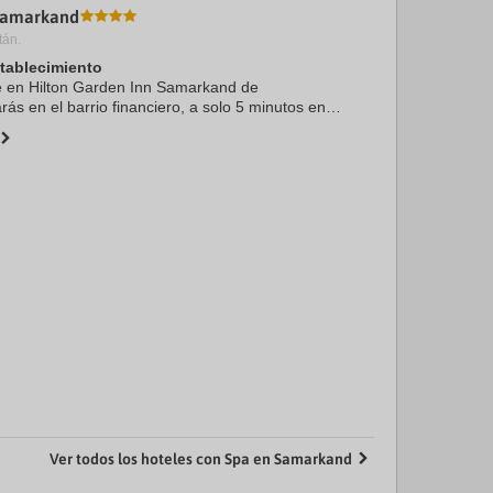
Samarkand
tán.
stablecimiento
te en Hilton Garden Inn Samarkand de
ás en el barrio financiero, a solo 5 minutos en
inda y Plaza de Registan. Además, este hotel
ra a 3 ...
Ver todos los hoteles con Spa en Samarkand