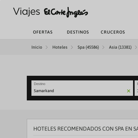
OFERTAS
DESTINOS
CRUCEROS
Inicio
Hoteles
Spa (45586)
Asia (13381)
Destino
N
fo
to
in
wi
th
HOTELES RECOMENDADOS CON SPA EN 
ca
a
se