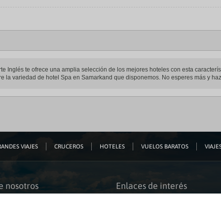
 Inglés te ofrece una amplia selección de los mejores hoteles con esta característi
stre la variedad de hotel Spa en Samarkand que disponemos. No esperes más y haz t
ANDES VIAJES
CRUCEROS
HOTELES
VUELOS BARATOS
VIAJES
e nosotros
Enlaces de interés
s somos
Guías de viaje
iación
Catálogos
bilidad
Auto check-in