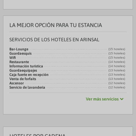
LA MEJOR OPCIÓN PARA TU ESTANCIA
SERVICIOS DE LOS HOTELES EN ARINSAL
Bar-Lounge
(15 hoteles)
Guardaesquís
(15 hoteles)
Wifi
(15 hoteles)
Restaurante
(14 hoteles)
Información turística
(14 hoteles)
Guardaequipajes
(13 hoteles)
Caja fuerte en recepción
(13 hoteles)
Venta de forfaits
(13 hoteles)
Ascensor
(12 hoteles)
Servicio de lavandería
(12 hoteles)
Ver más servicios