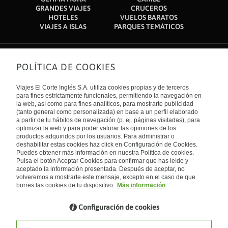
GRANDES VIAJES
CRUCEROS
HOTELES
VUELOS BARATOS
VIAJES A ISLAS
PARQUES TEMÁTICOS
POLÍTICA DE COOKIES
Sobre nosotros
Quiénes somos
Viajes El Corte Inglés S.A. utiliza cookies propias y de terceros
Financiación
Enlaces de interés
para fines estrictamente funcionales, permitiendo la navegación en
Sostenibilidad
la web, así como para fines analíticos, para mostrarte publicidad
Turismo accesible
(tanto general como personalizada) en base a un perfil elaborado
Guías de viaje
Tarjeta El Corte Inglés
a partir de tu hábitos de navegación (p. ej. páginas visitadas), para
Catálogos
Trabaja con nosotros
Internacional
optimizar la web y para poder valorar las opiniones de los
Auto check-in
El Corte Inglés
productos adquiridos por los usuarios. Para administrar o
Condiciones Generales
Canal Ético
deshabilitar estas cookies haz click en Configuración de Cookies.
Política de privacidad
España
Política de cookies
Puedes obtener más información en nuestra Política de cookies.
Accesibilidad
Pulsa el botón Aceptar Cookies para confirmar que has leído y
Empresas/ Grupos
aceptado la información presentada. Después de aceptar, no
Visita nuestro blog
volveremos a mostrarte este mensaje, excepto en el caso de que
borres las cookies de tu dispositivo.
Más información
Blog de Viajes el Corte inglés
Configuración de cookies