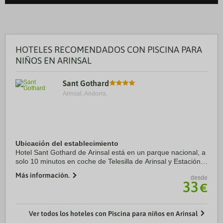
HOTELES RECOMENDADOS CON PISCINA PARA
NIÑOS EN ARINSAL
Sant Gothard
Arinsal, Andorra.
Ubicación del establecimiento
Hotel Sant Gothard de Arinsal está en un parque nacional, a
solo 10 minutos en coche de Telesilla de Arinsal y Estación
de esquí de Pal-Arinsal. Además, este hotel con casino se
Más información.
desde
encuentra a 9 km de Spa ...
33
€
Ver todos los hoteles con Piscina para niños en Arinsal