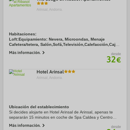
Arinsal, Andorra.
Habitaciones:
Loft:Equipamiento: Nevera, Microondas, Menaje
Cafetera/tetera, Salón,Sofá,Televisión,Calefacción,Caja
fuerte gratis, Suelo de parquet ,Cafetera de capsu!as
Más información.
desde
,Amenities de baño Ducha,Secador de pelo. Especial en
32
€
esta ...
Hotel Arinsal
Arinsal, Andorra.
Ubicación del establecimiento
Si decides alojarte en Hotel Arinsal de Arinsal, apenas te
separarán 15 minutos en coche de Spa Caldea y Centro
comercial Pyrenees en Andorra. Además, este hotel se
Más información.
desde
encuentra a 19 km de Estación de esquí ...