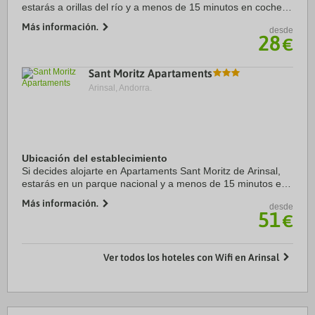
estarás a orillas del río y a menos de 15 minutos en coche
de Spa Caldea y Centro comercial Pyrenees en Andorra.
Más información.
desde
Además, este hotel se encuentra a 19,1 ...
28
€
Sant Moritz Apartaments
Arinsal, Andorra.
Ubicación del establecimiento
Si decides alojarte en Apartaments Sant Moritz de Arinsal,
estarás en un parque nacional y a menos de 15 minutos en
coche de Spa Caldea y Centro comercial Pyrenees en
Más información.
desde
Andorra. Además, este hotel de esquí ...
51
€
Ver todos los hoteles con Wifi en Arinsal