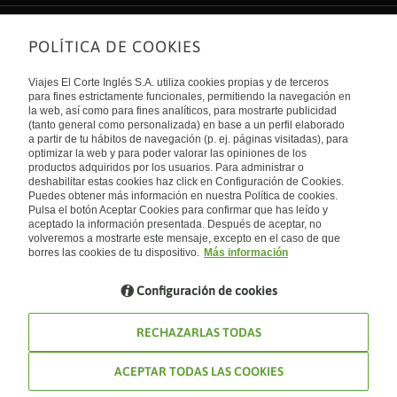
POLÍTICA DE COOKIES
Sobre nosotros
Quiénes somos
Viajes El Corte Inglés S.A. utiliza cookies propias y de terceros
Financiación
Enlaces de interés
para fines estrictamente funcionales, permitiendo la navegación en
Sostenibilidad
la web, así como para fines analíticos, para mostrarte publicidad
Turismo accesible
(tanto general como personalizada) en base a un perfil elaborado
Guías de viaje
Tarjeta El Corte Inglés
a partir de tu hábitos de navegación (p. ej. páginas visitadas), para
Catálogos
Trabaja con nosotros
Internacional
optimizar la web y para poder valorar las opiniones de los
Auto check-in
El Corte Inglés
productos adquiridos por los usuarios. Para administrar o
Condiciones Generales
Canal Ético
deshabilitar estas cookies haz click en Configuración de Cookies.
Política de privacidad
España
Política de cookies
Puedes obtener más información en nuestra Política de cookies.
Accesibilidad
Pulsa el botón Aceptar Cookies para confirmar que has leído y
Empresas/ Grupos
aceptado la información presentada. Después de aceptar, no
Visita nuestro blog
volveremos a mostrarte este mensaje, excepto en el caso de que
borres las cookies de tu dispositivo.
Más información
Blog de Viajes el Corte inglés
Configuración de cookies
RECHAZARLAS TODAS
ACEPTAR TODAS LAS COOKIES