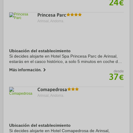
24
€
Princesa Parc
Arinsal, Andorra.
Ubicación del establecimiento
Si decides alojarte en Hotel Spa Princesa Parc de Arinsal,
estarás en el casco histórico, a solo 5 minutos en coche de
Estación de esquí Vallnord y Telesilla de Arinsal. Además,
Más información.
desde
este hotel elegante se ...
37
€
Comapedrosa
Arinsal, Andorra.
Ubicación del establecimiento
Si decides alojarte en Hotel Comapedrosa de Arinsal,