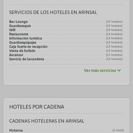
SERVICIOS DE LOS HOTELES EN ARINSAL
Bar-Lounge
(15 hoteles)
Guardaesquís
(15 hoteles)
Wifi
(15 hoteles)
Restaurante
(14 hoteles)
Información turística
(14 hoteles)
Guardaequipajes
(13 hoteles)
Caja fuerte en recepción
(13 hoteles)
Venta de forfaits
(13 hoteles)
Ascensor
(12 hoteles)
Servicio de lavandería
(12 hoteles)
Ver más servicios
HOTELES POR CADENA
CADENAS HOTELERAS EN ARINSAL
Hotansa
(1 hotel)