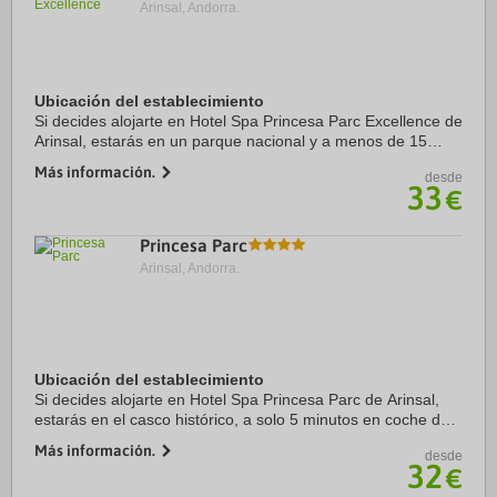
Arinsal, Andorra.
Ubicación del establecimiento
Si decides alojarte en Hotel Spa Princesa Parc Excellence de
Arinsal, estarás en un parque nacional y a menos de 15
minutos en coche de Spa Caldea y Centro comercial
Más información.
desde
Pyrenees en Andorra. Además, este hotel ...
33
€
Princesa Parc
Arinsal, Andorra.
Ubicación del establecimiento
Si decides alojarte en Hotel Spa Princesa Parc de Arinsal,
estarás en el casco histórico, a solo 5 minutos en coche de
Estación de esquí Vallnord y Telesilla de Arinsal. Además,
Más información.
desde
este hotel elegante se ...
32
€