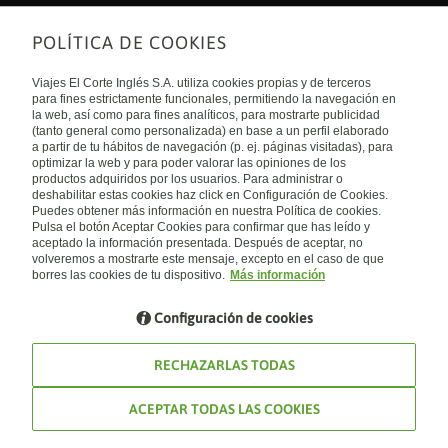
POLÍTICA DE COOKIES
Sobre nosotros
Quiénes somos
Viajes El Corte Inglés S.A. utiliza cookies propias y de terceros
Financiación
Enlaces de interés
para fines estrictamente funcionales, permitiendo la navegación en
Sostenibilidad
la web, así como para fines analíticos, para mostrarte publicidad
Turismo accesible
(tanto general como personalizada) en base a un perfil elaborado
Guías de viaje
Tarjeta El Corte Inglés
a partir de tu hábitos de navegación (p. ej. páginas visitadas), para
Catálogos
Trabaja con nosotros
Internacional
optimizar la web y para poder valorar las opiniones de los
Auto check-in
El Corte Inglés
productos adquiridos por los usuarios. Para administrar o
Condiciones Generales
Canal Ético
deshabilitar estas cookies haz click en Configuración de Cookies.
Política de privacidad
España
Política de cookies
Puedes obtener más información en nuestra Política de cookies.
Accesibilidad
Pulsa el botón Aceptar Cookies para confirmar que has leído y
Empresas/ Grupos
aceptado la información presentada. Después de aceptar, no
Visita nuestro blog
volveremos a mostrarte este mensaje, excepto en el caso de que
borres las cookies de tu dispositivo.
Más información
Blog de Viajes el Corte inglés
Configuración de cookies
RECHAZARLAS TODAS
ACEPTAR TODAS LAS COOKIES
© Viajes El Corte Inglés 2026. Todos los derechos reservados