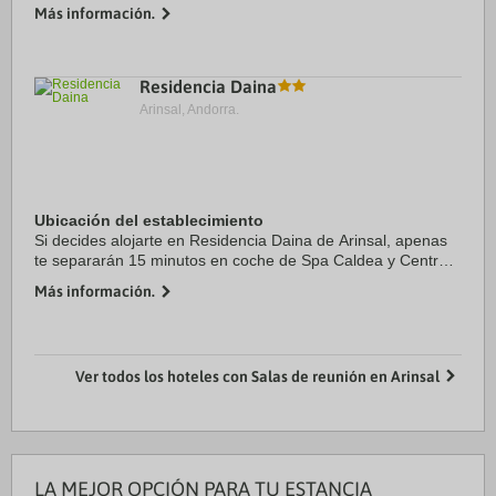
Estación de esquí de Pal-Arinsal y Spa Caldea. Además,
Más información.
este hotel de esquí se ...
Residencia Daina
Arinsal, Andorra.
Ubicación del establecimiento
Si decides alojarte en Residencia Daina de Arinsal, apenas
te separarán 15 minutos en coche de Spa Caldea y Centro
comercial Pyrenees en Andorra. Además, este hotel de
Más información.
esquí se encuentra a 18,4 km de ...
Ver todos los hoteles con Salas de reunión en Arinsal
LA MEJOR OPCIÓN PARA TU ESTANCIA