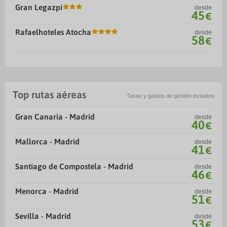
Gran Legazpi
desde
45
€
Rafaelhoteles Atocha
desde
58
€
Top rutas aéreas
Tasas y gastos de gestión incluidos
Gran Canaria - Madrid
desde
40
€
Mallorca - Madrid
desde
41
€
Santiago de Compostela - Madrid
desde
46
€
Menorca - Madrid
desde
51
€
Sevilla - Madrid
desde
53
€