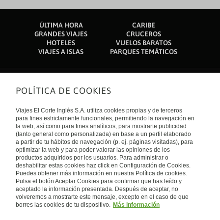
ÚLTIMA HORA
CARIBE
GRANDES VIAJES
CRUCEROS
HOTELES
VUELOS BARATOS
VIAJES A ISLAS
PARQUES TEMÁTICOS
POLÍTICA DE COOKIES
Sobre nosotros
Quiénes somos
Viajes El Corte Inglés S.A. utiliza cookies propias y de terceros
Financiación
Enlaces de interés
para fines estrictamente funcionales, permitiendo la navegación en
Sostenibilidad
la web, así como para fines analíticos, para mostrarte publicidad
Turismo accesible
(tanto general como personalizada) en base a un perfil elaborado
Guías de viaje
Tarjeta El Corte Inglés
a partir de tu hábitos de navegación (p. ej. páginas visitadas), para
Catálogos
Trabaja con nosotros
Internacional
optimizar la web y para poder valorar las opiniones de los
Auto check-in
El Corte Inglés
productos adquiridos por los usuarios. Para administrar o
Condiciones Generales
Canal Ético
deshabilitar estas cookies haz click en Configuración de Cookies.
Política de privacidad
España
Política de cookies
Puedes obtener más información en nuestra Política de cookies.
Accesibilidad
Pulsa el botón Aceptar Cookies para confirmar que has leído y
Empresas/ Grupos
aceptado la información presentada. Después de aceptar, no
Visita nuestro blog
volveremos a mostrarte este mensaje, excepto en el caso de que
borres las cookies de tu dispositivo.
Más información
Blog de Viajes el Corte inglés