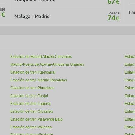
67
€
sde
La
3
€
desde
Málaga - Madrid
74
€
Estación de Madrid Atocha Cercanías
Estac
Madrid-Puerta de Atocha-Almudena Grandes
Estaci
Estación de tren Fuencarral
Estaci
Estación de tren Madrid-Recoletos
Estac
Estación de tren Piramides
Estaci
Estación de tren Fanjul
Estaci
Estación de tren Laguna
Estac
Estación de tren Orcasitas
Estaci
Estación de tren Villaverde Bajo
Estaci
Estación de tren Vallecas
Estac