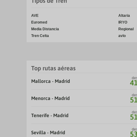
Tipos de Tren
AVE
Altaria
Euromed
IRYO
Media Distancia
Regional
Tren Celta
avlo
Top rutas aéreas
de
Mallorca - Madrid
4
de
Menorca - Madrid
5
de
Tenerife - Madrid
5
de
Sevilla - Madrid
5