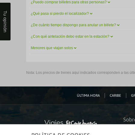
¿Puedo comprar billetes para otras personas?
Tu opinión
¿Qué pasa si pierdo el localizador?
¿De cuánto tiempo dispongo para anular un billete?
¿Con qué antelación debo estar en la estación?
Menores que viajan solos
Nota: Los precios de trenes aquí indicados corresponden a las últ
ÚLTIMA HORA
CARIBE
GR
Sobr
Quiéne
Financ