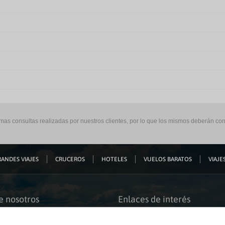
imas consultas realizadas por nuestros clientes, por lo que los mismos deberán con
ANDES VIAJES
CRUCEROS
HOTELES
VUELOS BARATOS
VIAJES
e nosotros
Enlaces de interés
s somos
Guías de viaje
iación
Catálogos