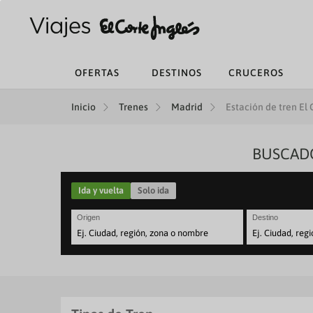
OFERTAS
DESTINOS
CRUCEROS
Inicio
Trenes
Madrid
Estación de tren El
BUSCADO
Ida y vuelta
Solo ida
Origen
Destino