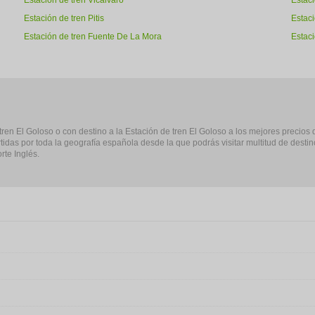
Estación de tren Vicalvaro
Estac
Estación de tren Pitis
Estaci
Estación de tren Fuente De La Mora
Estac
 tren El Goloso o con destino a la Estación de tren El Goloso a los mejores precios
tidas por toda la geografía española desde la que podrás visitar multitud de dest
rte Inglés.