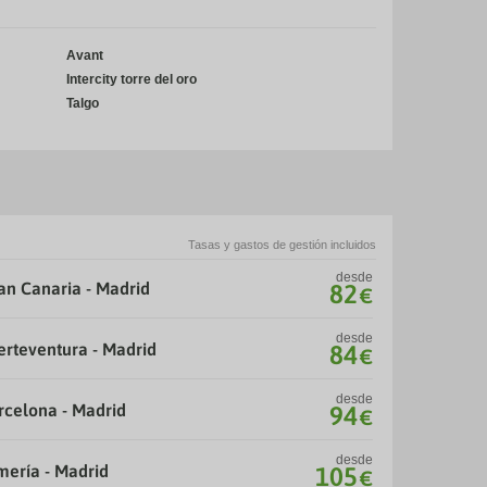
Avant
Intercity torre del oro
Talgo
Tasas y gastos de gestión incluidos
desde
an Canaria - Madrid
82
€
desde
erteventura - Madrid
84
€
desde
rcelona - Madrid
94
€
desde
mería - Madrid
105
€