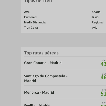
Tipos de Tren
AVE
Altaria
Euromed
IRYO
Media Distancia
Regional
Tren Celta
avlo
Top rutas aéreas
de
Gran Canaria - Madrid
4
de
Santiago de Compostela -
4
Madrid
de
Menorca - Madrid
5
de
Sevilla - Madrid