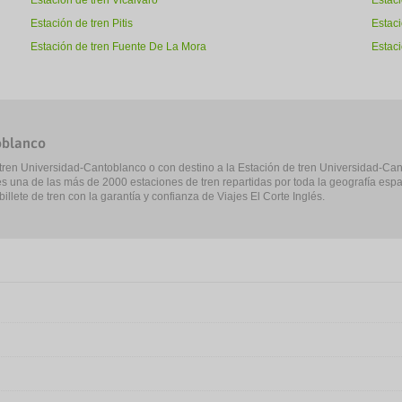
Estación de tren Vicalvaro
Estac
Estación de tren Pitis
Estaci
Estación de tren Fuente De La Mora
Estac
toblanco
de tren Universidad-Cantoblanco o con destino a la Estación de tren Universidad-Ca
s una de las más de 2000 estaciones de tren repartidas por toda la geografía espa
llete de tren con la garantía y confianza de Viajes El Corte Inglés.