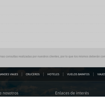
imas consultas realizadas por nuestros clientes, por lo que los mismos deberán con
ANDES VIAJES
CRUCEROS
HOTELES
VUELOS BARATOS
VIAJES
e nosotros
Enlaces de interés
s somos
Guías de viaje
iación
Catálogos