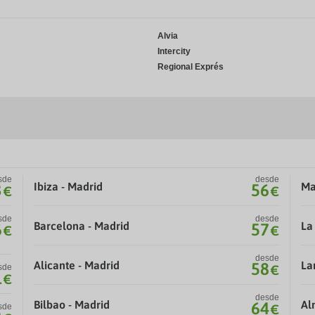
calendar
calendar
and
and
select
select
Alvia
a
a
date.
date.
Intercity
Press
Press
Regional Exprés
the
the
question
question
mark
mark
key
key
to
to
get
get
the
the
keyboard
keyboard
shortcuts
shortcuts
for
for
sde
desde
changing
changing
Ibiza - Madrid
Ma
3
56
€
€
dates.
dates.
sde
desde
Barcelona - Madrid
La
6
57
€
€
desde
Alicante - Madrid
La
58
sde
€
1
€
desde
Bilbao - Madrid
Al
64
sde
€