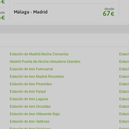
3
€
desde
Málaga - Madrid
67
sde
€
6
€
Estación de Madrid Atocha Cercanías
Estac
Madrid-Puerta de Atocha-Almudena Grandes
Estaci
Estación de tren Fuencarral
Estaci
Estación de tren Madrid-Recoletos
Estac
Estación de tren Piramides
Estaci
Estación de tren Fanjul
Estaci
Estación de tren Laguna
Estac
Estación de tren Orcasitas
Estaci
Estación de tren Villaverde Bajo
Estaci
Estación de tren Vallecas
Estac