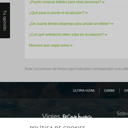
¿Puedo comprar billetes para otras personas?
Tu opinión
¿Qué pasa si pierdo el localizador?
¿De cuánto tiempo dispongo para anular un billete?
¿Con qué antelación debo estar en la estación?
Menores que viajan solos
Nota: Los precios de trenes aquí indicados corresponden a las últ
ÚLTIMA HORA
CARIBE
GR
Sobr
Quiéne
Financ