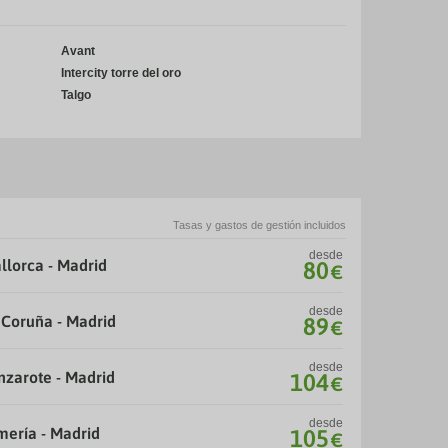
Avant
Intercity torre del oro
Talgo
Tasas y gastos de gestión incluidos
desde
llorca - Madrid
80
€
desde
 Coruña - Madrid
89
€
desde
nzarote - Madrid
104
€
desde
mería - Madrid
105
€