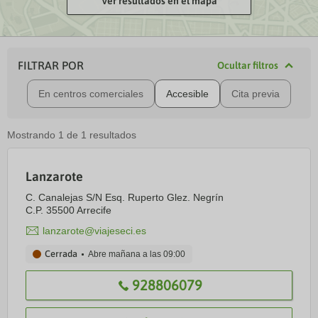
Ver resultados en el mapa
FILTRAR POR
Ocultar filtros
En centros comerciales
Accesible
Cita previa
Mostrando
1
de
1
resultados
Lanzarote
C. Canalejas S/N Esq. Ruperto Glez. Negrín
C.P. 35500 Arrecife
lanzarote@viajeseci.es
Cerrada
Abre mañana a las
09:00
928806079