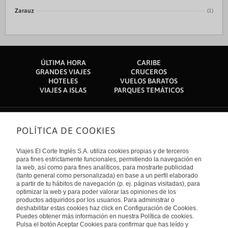
Zarauz
(1)
ÚLTIMA HORA
CARIBE
GRANDES VIAJES
CRUCEROS
HOTELES
VUELOS BARATOS
VIAJES A ISLAS
PARQUES TEMÁTICOS
POLÍTICA DE COOKIES
Sobre nosotros
Quiénes somos
Viajes El Corte Inglés S.A. utiliza cookies propias y de terceros
Financiación
Enlaces de interés
para fines estrictamente funcionales, permitiendo la navegación en
Sostenibilidad
la web, así como para fines analíticos, para mostrarte publicidad
Turismo accesible
(tanto general como personalizada) en base a un perfil elaborado
Guías de viaje
Tarjeta El Corte Inglés
a partir de tu hábitos de navegación (p. ej. páginas visitadas), para
Catálogos
Trabaja con nosotros
Internacional
optimizar la web y para poder valorar las opiniones de los
Auto check-in
El Corte Inglés
productos adquiridos por los usuarios. Para administrar o
Condiciones Generales
Canal Ético
deshabilitar estas cookies haz click en Configuración de Cookies.
Política de privacidad
España
Política de cookies
Puedes obtener más información en nuestra Política de cookies.
Accesibilidad
Pulsa el botón Aceptar Cookies para confirmar que has leído y