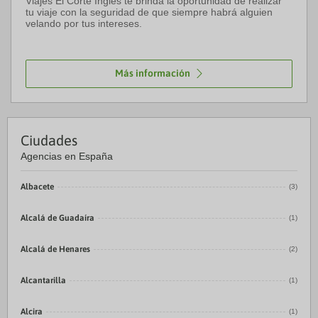
Viajes El Corte Inglés te brinda la oportunidad de realizar
tu viaje con la seguridad de que siempre habrá alguien
velando por tus intereses.
Más información
Ciudades
Agencias en España
Albacete
(3)
Alcalá de Guadaíra
(1)
Alcalá de Henares
(2)
Alcantarilla
(1)
Alcira
(1)