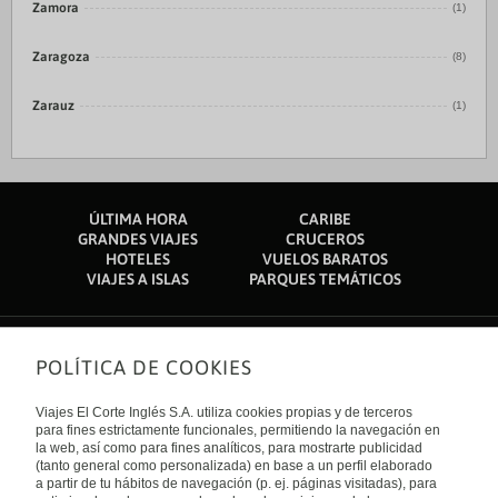
Zamora
(1)
Zaragoza
(8)
Zarauz
(1)
ÚLTIMA HORA
CARIBE
GRANDES VIAJES
CRUCEROS
HOTELES
VUELOS BARATOS
VIAJES A ISLAS
PARQUES TEMÁTICOS
POLÍTICA DE COOKIES
Sobre nosotros
Quiénes somos
Viajes El Corte Inglés S.A. utiliza cookies propias y de terceros
Financiación
Enlaces de interés
para fines estrictamente funcionales, permitiendo la navegación en
Sostenibilidad
la web, así como para fines analíticos, para mostrarte publicidad
Turismo accesible
(tanto general como personalizada) en base a un perfil elaborado
Guías de viaje
Tarjeta El Corte Inglés
a partir de tu hábitos de navegación (p. ej. páginas visitadas), para
Catálogos
Trabaja con nosotros
Internacional