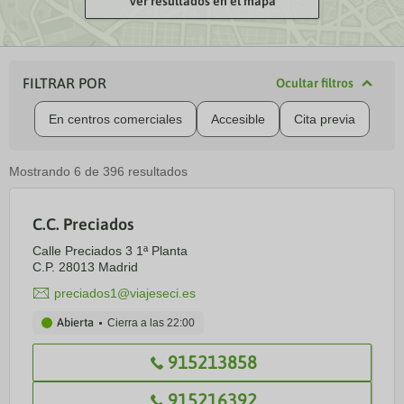
Ver resultados en el mapa
FILTRAR POR
Ocultar filtros
En centros comerciales
Accesible
Cita previa
Mostrando
6
de
396
resultados
C.C. Preciados
Calle Preciados 3 1ª Planta
C.P. 28013 Madrid
preciados1@viajeseci.es
Abierta
Cierra a las
22:00
915213858
915216392