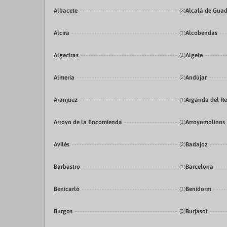
Albacete
Alcalá de Guad
(3)
Alcira
Alcobendas
(1)
Algeciras
Algete
(1)
Almería
Andújar
(2)
Aranjuez
Arganda del R
(1)
Arroyo de la Encomienda
Arroyomolinos
(1)
Avilés
Badajoz
(2)
Barbastro
Barcelona
(1)
Benicarló
Benidorm
(1)
Burgos
Burjasot
(3)