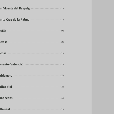
an Vicente del Raspeig
(1)
anta Cruz de la Palma
(1)
evilla
(9)
arrasa
(2)
olosa
(1)
orrente (Valencia)
(1)
aldemoro
(2)
alladolid
(3)
iladecans
(1)
llarreal
(1)