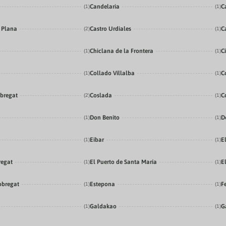
Candelaria
C
(1)
(1)
a Plana
Castro Urdiales
C
(2)
(1)
Chiclana de la Frontera
C
(1)
(1)
Collado Villalba
C
(1)
(1)
obregat
Coslada
C
(2)
(1)
Don Benito
D
(1)
(1)
Eibar
E
(1)
(1)
regat
El Puerto de Santa María
E
(1)
(1)
obregat
Estepona
F
(1)
(1)
Galdakao
G
(1)
(1)