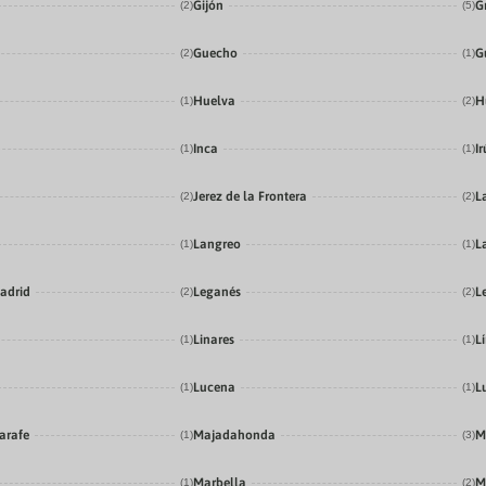
Gijón
G
(2)
(5)
Guecho
G
(2)
(1)
Huelva
H
(1)
(2)
Inca
I
(1)
(1)
Jerez de la Frontera
L
(2)
(2)
Langreo
L
(1)
(1)
adrid
Leganés
L
(2)
(2)
Linares
Lí
(1)
(1)
Lucena
L
(1)
(1)
arafe
Majadahonda
M
(1)
(3)
Marbella
M
(1)
(2)