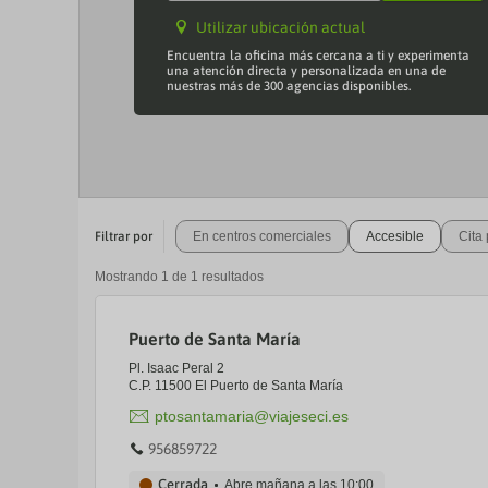
Utilizar ubicación actual
Encuentra la oficina más cercana a ti y experimenta
una atención directa y personalizada en una de
nuestras más de 300 agencias disponibles.
Filtrar por
En centros comerciales
Accesible
Cita 
Mostrando
1
de
1
resultados
Puerto de Santa María
Pl. Isaac Peral 2
C.P. 11500 El Puerto de Santa María
ptosantamaria@viajeseci.es
956859722
Cerrada
Abre mañana a las
10:00