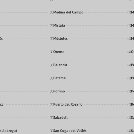
Medina del Campo
M
(1)
(1)
Mislata
M
(1)
(1)
és
Móstoles
M
(1)
(1)
Orense
O
(1)
(1)
Palencia
P
(1)
(1)
Paterna
P
(1)
(1)
Porriño
P
(1)
(1)
uz
Puerto del Rosario
R
(1)
(1)
Sabadell
S
(1)
(1)
e Llobregat
San Cugat del Vallés
S
(1)
(1)