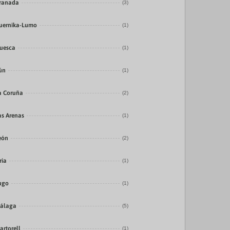
ranada
(3)
uernika-Lumo
(1)
uesca
(1)
rún
(1)
a Coruña
(2)
as Arenas
(1)
eón
(2)
ria
(1)
ugo
(1)
álaga
(5)
artorell
(1)