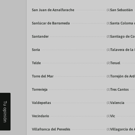
San Juan de Aznalfarache
San Sebastián
(1)
Sanlúcar de Barrameda
Santa Coloma 
(1)
Santander
Santiago de C
(2)
Soria
Talavera de la
(1)
Telde
Teruel
(2)
Torre del Mar
Torrejón de Ar
(1)
Torrevieja
Tres Cantos
(1)
Valdepeñas
Valencia
Tu opinión
(1)
Vecindario
Vic
(1)
Villafranca del Penedés
Villagarcía de 
(1)