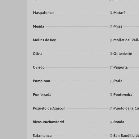
Maspalomas
Mataró
(1)
Mérida
Mijas
(1)
Molins de Rey
Mollet del Vall
(1)
Oliva
Onteniente
(1)
Oviedo
Paiporta
(4)
Pamplona
Parla
(3)
Ponferrada
Pontevedra
(1)
Pozuelo de Alarcón
Puerto de la Cr
(4)
Rivas-Vaciamadrid
Ronda
(1)
Salamanca
San Baudilio d
(2)