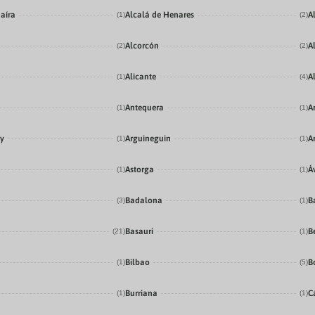
aíra
Alcalá de Henares
A
(1)
(2)
Alcorcón
A
(2)
(2)
Alicante
A
(1)
(4)
Antequera
A
(1)
(1)
ey
Arguineguin
Ar
(1)
(1)
Astorga
Á
(1)
(1)
Badalona
B
(3)
(1)
Basauri
B
(21)
(1)
Bilbao
B
(1)
(5)
Burriana
C
(1)
(1)