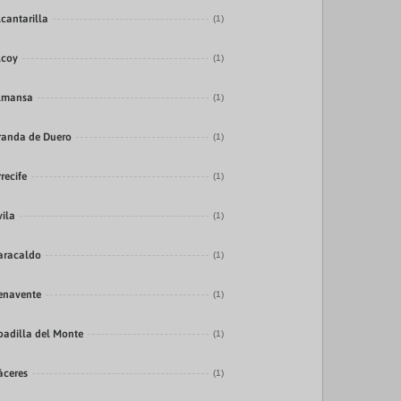
lcantarilla
(1)
lcoy
(1)
lmansa
(1)
randa de Duero
(1)
recife
(1)
vila
(1)
aracaldo
(1)
enavente
(1)
oadilla del Monte
(1)
áceres
(1)