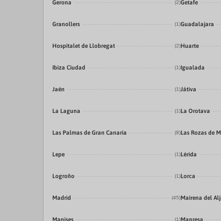
Gerona
Getafe
(2)
Granollers
Guadalajara
(1)
Hospitalet de Llobregat
Huarte
(2)
Ibiza Ciudad
Igualada
(1)
Jaén
Játiva
(1)
La Laguna
La Orotava
(1)
Las Palmas de Gran Canaria
Las Rozas de M
(8)
Lepe
Lérida
(1)
Logroño
Lorca
(1)
Madrid
Mairena del Alj
(45)
Manises
Manresa
(1)