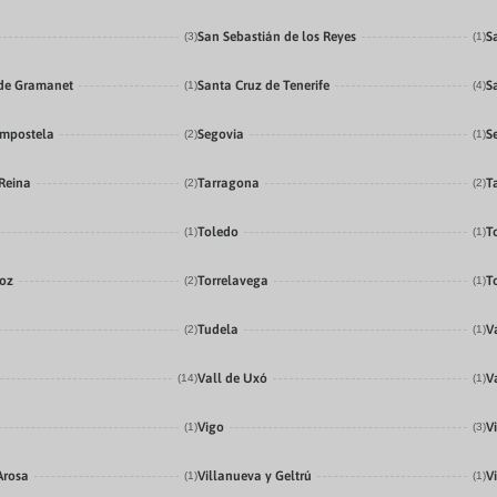
San Sebastián de los Reyes
S
(3)
(1)
de Gramanet
Santa Cruz de Tenerife
S
(1)
(4)
ompostela
Segovia
S
(2)
(1)
 Reina
Tarragona
T
(2)
(2)
Toledo
T
(1)
(1)
doz
Torrelavega
T
(2)
(1)
Tudela
V
(2)
(1)
Vall de Uxó
V
(14)
(1)
Vigo
V
(1)
(3)
Arosa
Villanueva y Geltrú
Vi
(1)
(1)