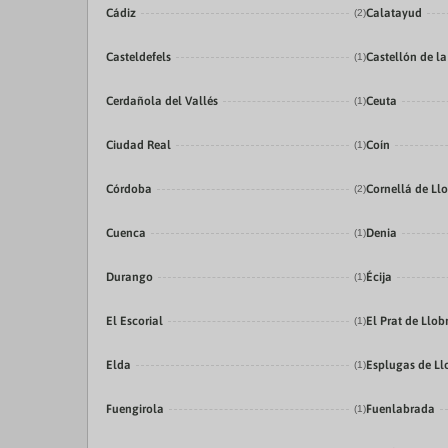
Cádiz
Calatayud
(2)
Casteldefels
Castellón de l
(1)
Cerdañola del Vallés
Ceuta
(1)
Ciudad Real
Coín
(1)
Córdoba
Cornellá de Ll
(2)
Cuenca
Denia
(1)
Durango
Écija
(1)
El Escorial
El Prat de Llob
(1)
Elda
Esplugas de Ll
(1)
Fuengirola
Fuenlabrada
(1)