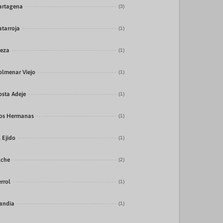
artagena
(3)
atarroja
(1)
ieza
(1)
olmenar Viejo
(1)
osta Adeje
(1)
os Hermanas
(1)
l Ejido
(1)
lche
(2)
errol
(1)
andia
(1)