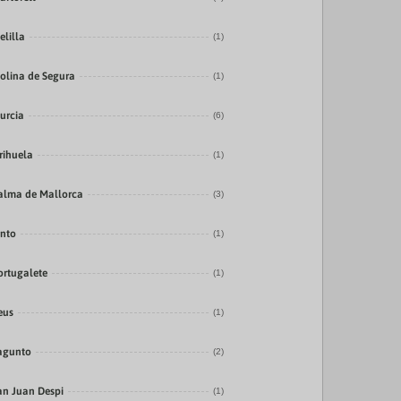
elilla
(1)
olina de Segura
(1)
urcia
(6)
rihuela
(1)
alma de Mallorca
(3)
into
(1)
ortugalete
(1)
eus
(1)
agunto
(2)
an Juan Despi
(1)