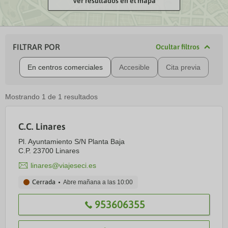
Ver resultados en el mapa
FILTRAR POR
Ocultar filtros
En centros comerciales
Accesible
Cita previa
Mostrando
1
de
1
resultados
C.C. Linares
Pl. Ayuntamiento S/N Planta Baja
C.P. 23700 Linares
linares@viajeseci.es
Cerrada
Abre mañana a las
10:00
953606355