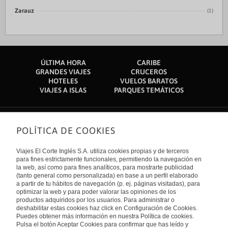
Zarauz
(1)
ÚLTIMA HORA
CARIBE
GRANDES VIAJES
CRUCEROS
HOTELES
VUELOS BARATOS
VIAJES A ISLAS
PARQUES TEMÁTICOS
POLÍTICA DE COOKIES
Sobre nosotros
Quiénes somos
Viajes El Corte Inglés S.A. utiliza cookies propias y de terceros
Financiación
Enlaces de interés
para fines estrictamente funcionales, permitiendo la navegación en
Sostenibilidad
la web, así como para fines analíticos, para mostrarte publicidad
Turismo accesible
(tanto general como personalizada) en base a un perfil elaborado
Guías de viaje
Tarjeta El Corte Inglés
a partir de tu hábitos de navegación (p. ej. páginas visitadas), para
Catálogos
Trabaja con nosotros
Internacional
optimizar la web y para poder valorar las opiniones de los
Auto check-in
El Corte Inglés
productos adquiridos por los usuarios. Para administrar o
Condiciones Generales
Canal Ético
deshabilitar estas cookies haz click en Configuración de Cookies.
Política de privacidad
España
Política de cookies
Puedes obtener más información en nuestra Política de cookies.
Accesibilidad
Pulsa el botón Aceptar Cookies para confirmar que has leído y