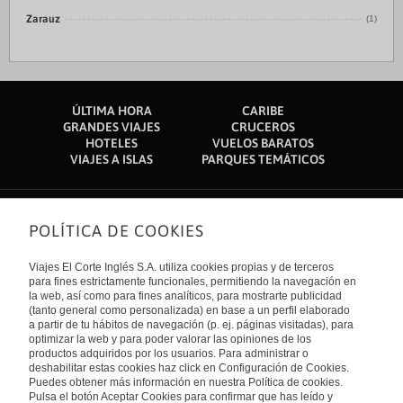
Zarauz
(1)
ÚLTIMA HORA
CARIBE
GRANDES VIAJES
CRUCEROS
HOTELES
VUELOS BARATOS
VIAJES A ISLAS
PARQUES TEMÁTICOS
POLÍTICA DE COOKIES
Sobre nosotros
Quiénes somos
Viajes El Corte Inglés S.A. utiliza cookies propias y de terceros
Financiación
Enlaces de interés
para fines estrictamente funcionales, permitiendo la navegación en
Sostenibilidad
la web, así como para fines analíticos, para mostrarte publicidad
Turismo accesible
(tanto general como personalizada) en base a un perfil elaborado
Guías de viaje
Tarjeta El Corte Inglés
a partir de tu hábitos de navegación (p. ej. páginas visitadas), para
Catálogos
Trabaja con nosotros
Internacional
optimizar la web y para poder valorar las opiniones de los
Auto check-in
El Corte Inglés
productos adquiridos por los usuarios. Para administrar o
Condiciones Generales
Canal Ético
deshabilitar estas cookies haz click en Configuración de Cookies.
Política de privacidad
España
Política de cookies
Puedes obtener más información en nuestra Política de cookies.
Accesibilidad
Pulsa el botón Aceptar Cookies para confirmar que has leído y