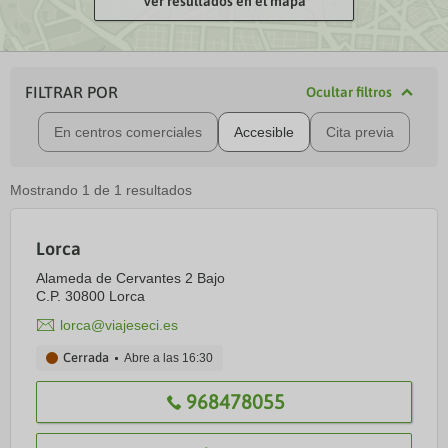
Ver resultados en el mapa
FILTRAR POR
Ocultar filtros
En centros comerciales
Accesible
Cita previa
Mostrando
1
de
1
resultados
Lorca
Alameda de Cervantes 2 Bajo
C.P. 30800 Lorca
lorca@viajeseci.es
Cerrada
Abre a las
16:30
968478055