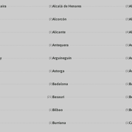
aíra
Alcalá de Henares
A
(1)
(2)
Alcorcón
A
(2)
(2)
Alicante
A
(1)
(4)
Antequera
A
(1)
(1)
ey
Arguineguin
Ar
(1)
(1)
Astorga
Á
(1)
(1)
Badalona
B
(3)
(1)
Basauri
B
(21)
(1)
Bilbao
B
(1)
(5)
Burriana
C
(1)
(1)