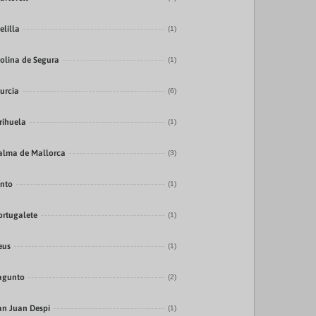
elilla
(1)
olina de Segura
(1)
urcia
(6)
rihuela
(1)
alma de Mallorca
(3)
into
(1)
ortugalete
(1)
eus
(1)
agunto
(2)
an Juan Despi
(1)