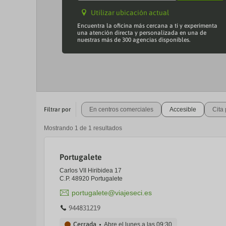
Utilizar ubicación actual
Encuentra la oficina más cercana a ti y experimenta
una atención directa y personalizada en una de
nuestras más de 300 agencias disponibles.
Filtrar por
En centros comerciales
Accesible
Cita 
Mostrando
1
de
1
resultados
Portugalete
Carlos VII Hiribidea 17
C.P. 48920 Portugalete
portugalete@viajeseci.es
944831219
Cerrada
Abre el lunes a las
09:30