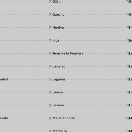
Gijón
G
(2)
(5)
Guecho
G
(2)
(1)
Huelva
H
(1)
(2)
Inca
I
(1)
(1)
Jerez de la Frontera
L
(2)
(2)
Langreo
L
(1)
(1)
adrid
Leganés
L
(2)
(2)
Linares
Lí
(1)
(1)
Lucena
L
(1)
(1)
arafe
Majadahonda
M
(1)
(3)
Marbella
M
(1)
(2)