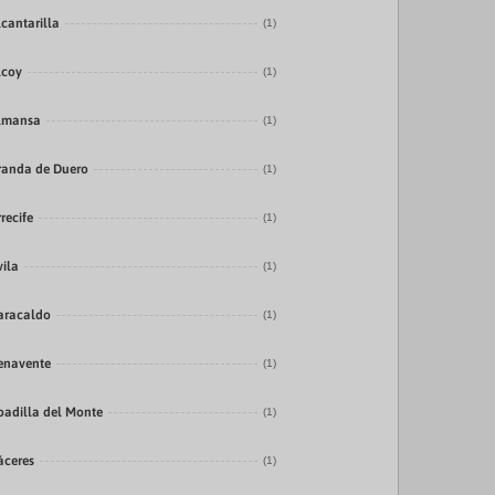
lcantarilla
(1)
lcoy
(1)
lmansa
(1)
randa de Duero
(1)
recife
(1)
vila
(1)
aracaldo
(1)
enavente
(1)
oadilla del Monte
(1)
áceres
(1)