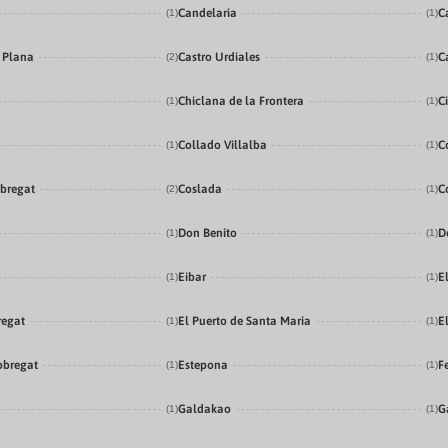
Candelaria
C
(1)
(1)
a Plana
Castro Urdiales
C
(2)
(1)
Chiclana de la Frontera
C
(1)
(1)
Collado Villalba
C
(1)
(1)
obregat
Coslada
C
(2)
(1)
Don Benito
D
(1)
(1)
Eibar
E
(1)
(1)
regat
El Puerto de Santa María
E
(1)
(1)
obregat
Estepona
F
(1)
(1)
Galdakao
G
(1)
(1)