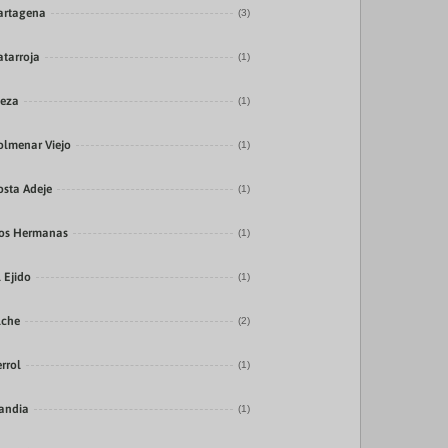
artagena
(3)
atarroja
(1)
ieza
(1)
olmenar Viejo
(1)
osta Adeje
(1)
os Hermanas
(1)
l Ejido
(1)
lche
(2)
errol
(1)
andia
(1)