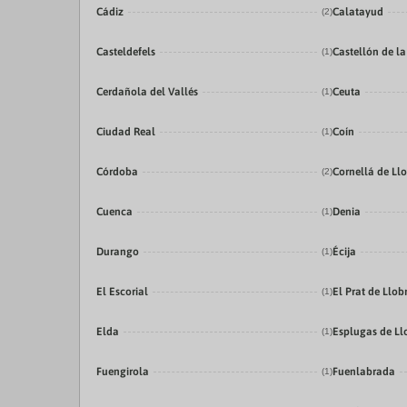
Cádiz
Calatayud
(2)
Casteldefels
Castellón de l
(1)
Cerdañola del Vallés
Ceuta
(1)
Ciudad Real
Coín
(1)
Córdoba
Cornellá de Ll
(2)
Cuenca
Denia
(1)
Durango
Écija
(1)
El Escorial
El Prat de Llob
(1)
Elda
Esplugas de Ll
(1)
Fuengirola
Fuenlabrada
(1)