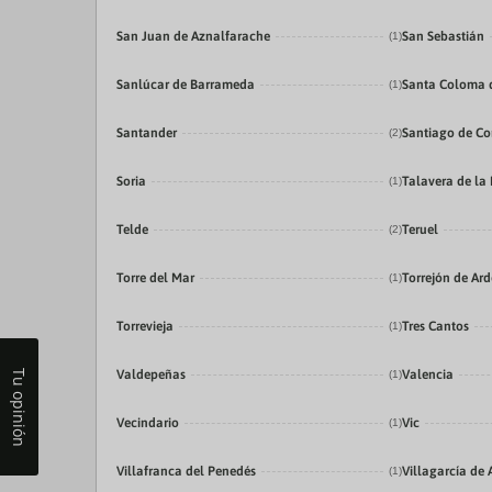
San Juan de Aznalfarache
San Sebastián
(1)
Sanlúcar de Barrameda
Santa Coloma 
(1)
Santander
Santiago de C
(2)
Soria
Talavera de la
(1)
Telde
Teruel
(2)
Torre del Mar
Torrejón de Ar
(1)
Torrevieja
Tres Cantos
(1)
Valdepeñas
Valencia
Tu opinión
(1)
Vecindario
Vic
(1)
Villafranca del Penedés
Villagarcía de 
(1)