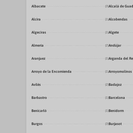
Albacete
Alcalá de Guad
(3)
Alcira
Alcobendas
(1)
Algeciras
Algete
(1)
Almería
Andújar
(2)
Aranjuez
Arganda del R
(1)
Arroyo de la Encomienda
Arroyomolinos
(1)
Avilés
Badajoz
(2)
Barbastro
Barcelona
(1)
Benicarló
Benidorm
(1)
Burgos
Burjasot
(3)