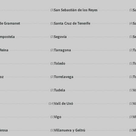
San Sebastián de los Reyes
S
(3)
(1)
de Gramanet
Santa Cruz de Tenerife
S
(1)
(4)
ompostela
Segovia
S
(2)
(1)
 Reina
Tarragona
T
(2)
(2)
Toledo
T
(1)
(1)
doz
Torrelavega
T
(2)
(1)
Tudela
V
(2)
(1)
Vall de Uxó
V
(14)
(1)
Vigo
V
(1)
(3)
Arosa
Villanueva y Geltrú
Vi
(1)
(1)