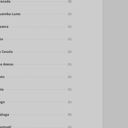
ranada
(3)
uernika-Lumo
(1)
uesca
(1)
rún
(1)
a Coruña
(2)
as Arenas
(1)
eón
(2)
ria
(1)
ugo
(1)
álaga
(5)
artorell
(1)