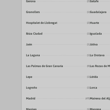
Gerona
Getafe
(2)
Granollers
Guadalajara
(1)
Hospitalet de Llobregat
Huarte
(2)
Ibiza Ciudad
Igualada
(1)
Jaén
Játiva
(1)
La Laguna
La Orotava
(1)
Las Palmas de Gran Canaria
Las Rozas de M
(8)
Lepe
Lérida
(1)
Logroño
Lorca
(1)
Madrid
Mairena del Alj
(45)
Manises
Manresa
(1)