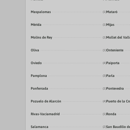
Maspalomas
Mataró
(1)
Mérida
Mijas
(1)
Molins de Rey
Mollet del Vall
(1)
Oliva
Onteniente
(1)
Oviedo
Paiporta
(4)
Pamplona
Parla
(3)
Ponferrada
Pontevedra
(1)
Pozuelo de Alarcón
Puerto de la Cr
(4)
Rivas-Vaciamadrid
Ronda
(1)
Salamanca
San Baudilio d
(2)