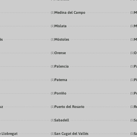
Medina del Campo
M
(1)
(1)
Mislata
M
(1)
(1)
és
Móstoles
M
(1)
(1)
Orense
O
(1)
(1)
Palencia
P
(1)
(1)
Paterna
P
(1)
(1)
Porriño
P
(1)
(1)
uz
Puerto del Rosario
R
(1)
(1)
Sabadell
S
(1)
(1)
e Llobregat
San Cugat del Vallés
S
(1)
(1)