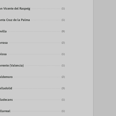
an Vicente del Raspeig
(1)
anta Cruz de la Palma
(1)
evilla
(9)
arrasa
(2)
olosa
(1)
orrente (Valencia)
(1)
aldemoro
(2)
alladolid
(3)
iladecans
(1)
llarreal
(1)