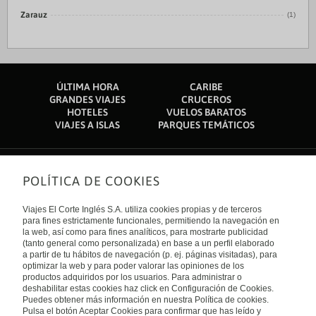
Zarauz
(1)
ÚLTIMA HORA
CARIBE
GRANDES VIAJES
CRUCEROS
HOTELES
VUELOS BARATOS
VIAJES A ISLAS
PARQUES TEMÁTICOS
POLÍTICA DE COOKIES
Sobre nosotros
Quiénes somos
Viajes El Corte Inglés S.A. utiliza cookies propias y de terceros
Financiación
Enlaces de interés
para fines estrictamente funcionales, permitiendo la navegación en
Sostenibilidad
la web, así como para fines analíticos, para mostrarte publicidad
Turismo accesible
(tanto general como personalizada) en base a un perfil elaborado
Guías de viaje
Tarjeta El Corte Inglés
a partir de tu hábitos de navegación (p. ej. páginas visitadas), para
Catálogos
Trabaja con nosotros
Internacional
optimizar la web y para poder valorar las opiniones de los
Auto check-in
El Corte Inglés
productos adquiridos por los usuarios. Para administrar o
Condiciones Generales
Canal Ético
deshabilitar estas cookies haz click en Configuración de Cookies.
Política de privacidad
España
Política de cookies
Puedes obtener más información en nuestra Política de cookies.
Accesibilidad
Pulsa el botón Aceptar Cookies para confirmar que has leído y