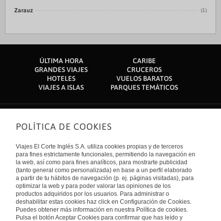
Zarauz
(1)
ÚLTIMA HORA
CARIBE
GRANDES VIAJES
CRUCEROS
HOTELES
VUELOS BARATOS
VIAJES A ISLAS
PARQUES TEMÁTICOS
POLÍTICA DE COOKIES
Sobre nosotros
Quiénes somos
Viajes El Corte Inglés S.A. utiliza cookies propias y de terceros
Financiación
Enlaces de interés
para fines estrictamente funcionales, permitiendo la navegación en
Sostenibilidad
la web, así como para fines analíticos, para mostrarte publicidad
Turismo accesible
(tanto general como personalizada) en base a un perfil elaborado
Guías de viaje
Tarjeta El Corte Inglés
a partir de tu hábitos de navegación (p. ej. páginas visitadas), para
Catálogos
Trabaja con nosotros
Internacional
optimizar la web y para poder valorar las opiniones de los
Auto check-in
El Corte Inglés
productos adquiridos por los usuarios. Para administrar o
Condiciones Generales
Canal Ético
deshabilitar estas cookies haz click en Configuración de Cookies.
Política de privacidad
España
Política de cookies
Puedes obtener más información en nuestra Política de cookies.
Accesibilidad
Pulsa el botón Aceptar Cookies para confirmar que has leído y