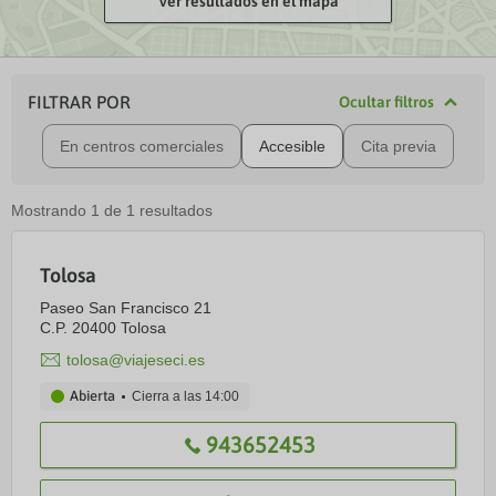
Ver resultados en el mapa
FILTRAR POR
Ocultar filtros
En centros comerciales
Accesible
Cita previa
Mostrando
1
de
1
resultados
Tolosa
Paseo San Francisco 21
C.P. 20400 Tolosa
tolosa@viajeseci.es
Abierta
Cierra a las
14:00
943652453