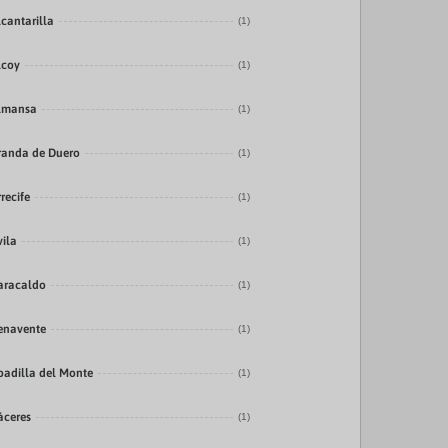
lcantarilla
(1)
lcoy
(1)
lmansa
(1)
randa de Duero
(1)
recife
(1)
vila
(1)
aracaldo
(1)
enavente
(1)
oadilla del Monte
(1)
áceres
(1)