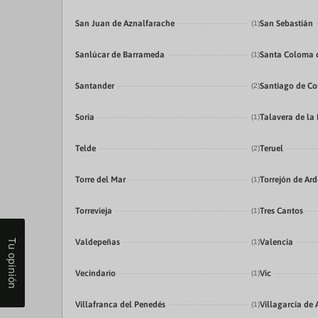
San Juan de Aznalfarache
San Sebastián
(1)
Sanlúcar de Barrameda
Santa Coloma 
(1)
Santander
Santiago de C
(2)
Soria
Talavera de la
(1)
Telde
Teruel
(2)
Torre del Mar
Torrejón de Ar
(1)
Torrevieja
Tres Cantos
(1)
Valdepeñas
Valencia
Tu opinión
(1)
Vecindario
Vic
(1)
Villafranca del Penedés
Villagarcía de 
(1)