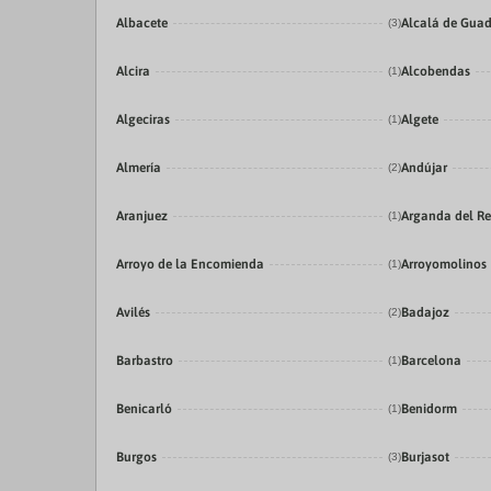
Albacete
Alcalá de Guad
(3)
Alcira
Alcobendas
(1)
Algeciras
Algete
(1)
Almería
Andújar
(2)
Aranjuez
Arganda del R
(1)
Arroyo de la Encomienda
Arroyomolinos
(1)
Avilés
Badajoz
(2)
Barbastro
Barcelona
(1)
Benicarló
Benidorm
(1)
Burgos
Burjasot
(3)