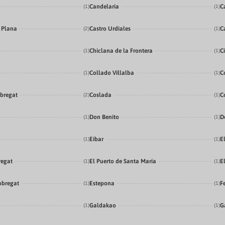
Candelaria
C
(1)
(1)
a Plana
Castro Urdiales
C
(2)
(1)
Chiclana de la Frontera
C
(1)
(1)
Collado Villalba
C
(1)
(1)
obregat
Coslada
C
(2)
(1)
Don Benito
D
(1)
(1)
Eibar
E
(1)
(1)
regat
El Puerto de Santa María
E
(1)
(1)
obregat
Estepona
F
(1)
(1)
Galdakao
G
(1)
(1)