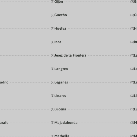
Gijón
G
(2)
(5)
Guecho
G
(2)
(1)
Huelva
H
(1)
(2)
Inca
I
(1)
(1)
Jerez de la Frontera
L
(2)
(2)
Langreo
L
(1)
(1)
adrid
Leganés
L
(2)
(2)
Linares
Lí
(1)
(1)
Lucena
L
(1)
(1)
arafe
Majadahonda
M
(1)
(3)
Marbella
M
(1)
(2)