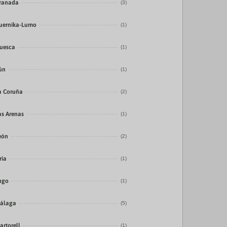
ranada
(3)
uernika-Lumo
(1)
uesca
(1)
rún
(1)
a Coruña
(2)
as Arenas
(1)
eón
(2)
ria
(1)
ugo
(1)
álaga
(5)
artorell
(1)