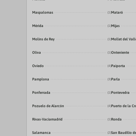
Maspalomas
Mataró
(1)
Mérida
Mijas
(1)
Molins de Rey
Mollet del Vall
(1)
Oliva
Onteniente
(1)
Oviedo
Paiporta
(4)
Pamplona
Parla
(3)
Ponferrada
Pontevedra
(1)
Pozuelo de Alarcón
Puerto de la Cr
(4)
Rivas-Vaciamadrid
Ronda
(1)
Salamanca
San Baudilio d
(2)