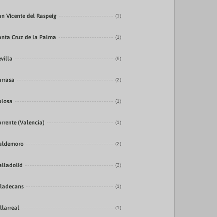
an Vicente del Raspeig
(1)
anta Cruz de la Palma
(1)
evilla
(9)
arrasa
(2)
olosa
(1)
orrente (Valencia)
(1)
aldemoro
(2)
alladolid
(3)
iladecans
(1)
llarreal
(1)