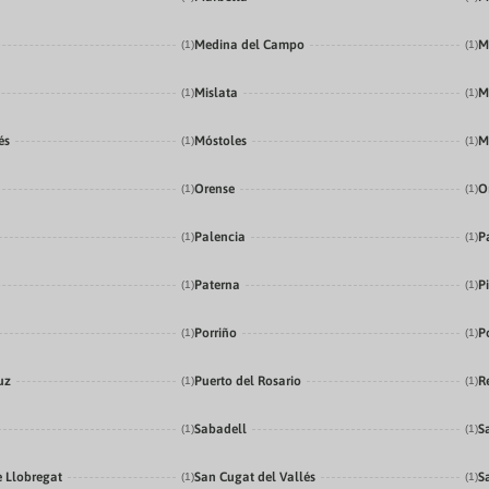
Medina del Campo
M
(1)
(1)
Mislata
M
(1)
(1)
és
Móstoles
M
(1)
(1)
Orense
O
(1)
(1)
Palencia
P
(1)
(1)
Paterna
P
(1)
(1)
Porriño
P
(1)
(1)
uz
Puerto del Rosario
R
(1)
(1)
Sabadell
S
(1)
(1)
e Llobregat
San Cugat del Vallés
S
(1)
(1)