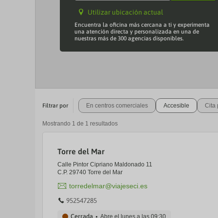
Utilizar ubicación actual
Encuentra la oficina más cercana a ti y experimenta
una atención directa y personalizada en una de
nuestras más de 300 agencias disponibles.
Filtrar por
En centros comerciales
Accesible
Cita 
Mostrando
1
de
1
resultados
Torre del Mar
Calle Pintor Cipriano Maldonado 11
C.P. 29740 Torre del Mar
torredelmar@viajeseci.es
952547285
Cerrada
Abre el lunes a las
09:30