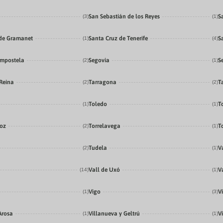
San Sebastián de los Reyes
S
(3)
(1)
de Gramanet
Santa Cruz de Tenerife
S
(1)
(4)
ompostela
Segovia
S
(2)
(1)
 Reina
Tarragona
T
(2)
(2)
Toledo
T
(1)
(1)
doz
Torrelavega
T
(2)
(1)
Tudela
V
(2)
(1)
Vall de Uxó
V
(14)
(1)
Vigo
V
(1)
(3)
Arosa
Villanueva y Geltrú
Vi
(1)
(1)