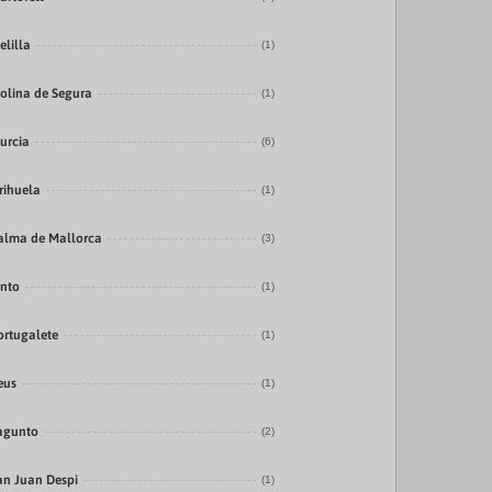
elilla
(1)
olina de Segura
(1)
urcia
(6)
rihuela
(1)
alma de Mallorca
(3)
into
(1)
ortugalete
(1)
eus
(1)
agunto
(2)
an Juan Despi
(1)