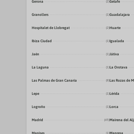
Gerona
Getafe
(2)
Granollers
Guadalajara
(1)
Hospitalet de Llobregat
Huarte
(2)
Ibiza Ciudad
Igualada
(1)
Jaén
Játiva
(1)
La Laguna
La Orotava
(1)
Las Palmas de Gran Canaria
Las Rozas de M
(8)
Lepe
Lérida
(1)
Logroño
Lorca
(1)
Madrid
Mairena del Alj
(45)
Manises
Manresa
(1)