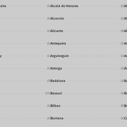
aíra
Alcalá de Henares
A
(1)
(2)
Alcorcón
A
(2)
(2)
Alicante
A
(1)
(4)
Antequera
A
(1)
(1)
ey
Arguineguin
Ar
(1)
(1)
Astorga
Á
(1)
(1)
Badalona
B
(3)
(1)
Basauri
B
(21)
(1)
Bilbao
B
(1)
(5)
Burriana
C
(1)
(1)