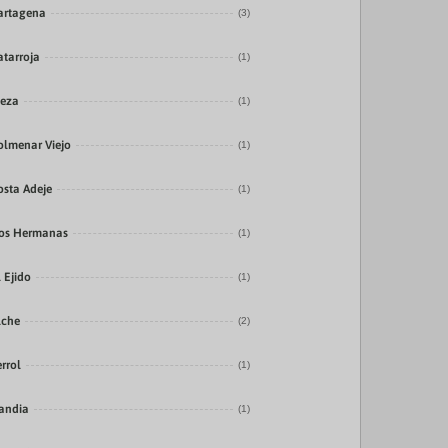
artagena
(3)
atarroja
(1)
ieza
(1)
olmenar Viejo
(1)
osta Adeje
(1)
os Hermanas
(1)
l Ejido
(1)
lche
(2)
errol
(1)
andia
(1)