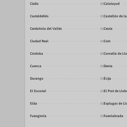
Cádiz
Calatayud
(2)
Casteldefels
Castellón de l
(1)
Cerdañola del Vallés
Ceuta
(1)
Ciudad Real
Coín
(1)
Córdoba
Cornellá de Ll
(2)
Cuenca
Denia
(1)
Durango
Écija
(1)
El Escorial
El Prat de Llob
(1)
Elda
Esplugas de Ll
(1)
Fuengirola
Fuenlabrada
(1)