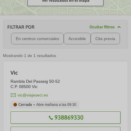
Ver resultados en el mapa
FILTRAR POR
Ocultar filtros
En centros comerciales
Accesible
Cita previa
Mostrando
1
de
1
resultados
Vic
Rambla Del Passeig 50-52
C.P. 08500 Vic
vic@viajeseci.es
Cerrada
Abre mañana a las
09:30
938869330