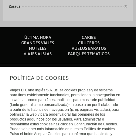
Zarauz
(1)
ÚLTIMA HORA
CARIBE
GRANDES VIAJES
CRUCEROS
HOTELES
VUELOS BARATOS
VIAJES A ISLAS
PARQUES TEMÁTICOS
POLÍTICA DE COOKIES
Sobre nosotros
Quiénes somos
Viajes El Corte Inglés S.A. utiliza cookies propias y de terceros
Financiación
Enlaces de interés
para fines estrictamente funcionales, permitiendo la navegación en
Sostenibilidad
la web, así como para fines analíticos, para mostrarte publicidad
Turismo accesible
(tanto general como personalizada) en base a un perfil elaborado
Guías de viaje
Tarjeta El Corte Inglés
a partir de tu hábitos de navegación (p. ej. páginas visitadas), para
Catálogos
Trabaja con nosotros
Internacional
optimizar la web y para poder valorar las opiniones de los
Auto check-in
El Corte Inglés
productos adquiridos por los usuarios. Para administrar o
Condiciones Generales
Canal Ético
deshabilitar estas cookies haz click en Configuración de Cookies.
Política de privacidad
España
Política de cookies
Puedes obtener más información en nuestra Política de cookies.
Accesibilidad
Pulsa el botón Aceptar Cookies para confirmar que has leído y