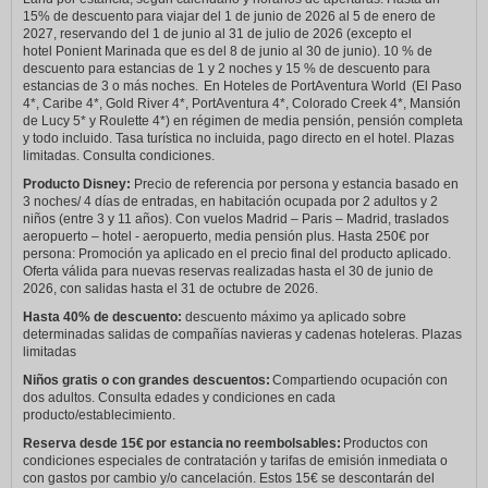
15% de descuento para viajar del 1 de junio de 2026 al 5 de enero de
2027, reservando del 1 de junio al 31 de julio de 2026 (excepto el
hotel Ponient Marinada que es del 8 de junio al 30 de junio). 10 % de
descuento para estancias de 1 y 2 noches y 15 % de descuento para
estancias de 3 o más noches. En Hoteles de PortAventura World (El Paso
4*, Caribe 4*, Gold River 4*, PortAventura 4*, Colorado Creek 4*, Mansión
de Lucy 5* y Roulette 4*) en régimen de media pensión, pensión completa
y todo incluido. Tasa turística no incluida, pago directo en el hotel. Plazas
limitadas. Consulta condiciones.
Producto Disney:
Precio de referencia por persona y estancia basado en
3 noches/ 4 días de entradas, en habitación ocupada por 2 adultos y 2
niños (entre 3 y 11 años). Con vuelos Madrid – Paris – Madrid, traslados
aeropuerto – hotel - aeropuerto, media pensión plus. Hasta 250€ por
persona: Promoción ya aplicado en el precio final del producto aplicado.
Oferta válida para nuevas reservas realizadas hasta el 30 de junio de
2026, con salidas hasta el 31 de octubre de 2026.
Hasta 40% de descuento:
descuento máximo ya aplicado sobre
determinadas salidas de compañías navieras y cadenas hoteleras. Plazas
limitadas
Niños gratis o con grandes descuentos:
Compartiendo ocupación con
dos adultos. Consulta edades y condiciones en cada
producto/establecimiento.
Reserva desde 15€ por estancia no reembolsables:
Productos con
condiciones especiales de contratación y tarifas de emisión inmediata o
con gastos por cambio y/o cancelación. Estos 15€ se descontarán del