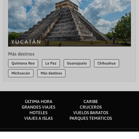
YUCATÁN
Más destinos
Quintana Roo
La Paz
Guanajuato
Chihuahua
Michoacán
Más destinos
ÚLTIMA HORA
CARIBE
GRANDES VIAJES
CRUCEROS
HOTELES
VUELOS BARATOS
VIAJES A ISLAS
PARQUES TEMÁTICOS