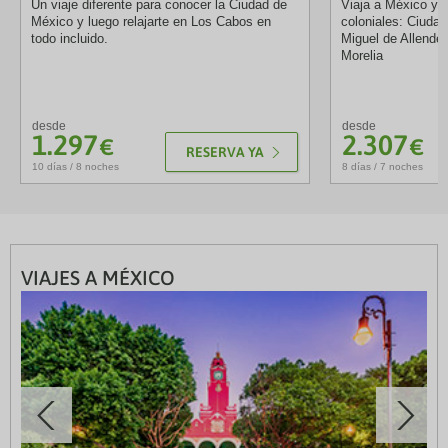
Un viaje diferente para conocer la Ciudad de
Viaja a México y 
México y luego relajarte en Los Cabos en
coloniales: Ciuda
todo incluido.
Miguel de Allende
Morelia
desde
desde
1.297
2.307
€
€
RESERVA YA
10 días / 8 noches
8 días / 7 noches
VIAJES A MÉXICO