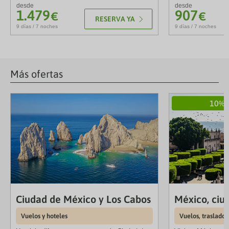
desde
desde
1.479
907
€
€
RESERVA YA
9 días / 7 noches
9 días / 7 noches
Más ofertas
10% 
Ciudad de México y Los Cabos
México, ciu
Vuelos y hoteles
Vuelos, traslados,