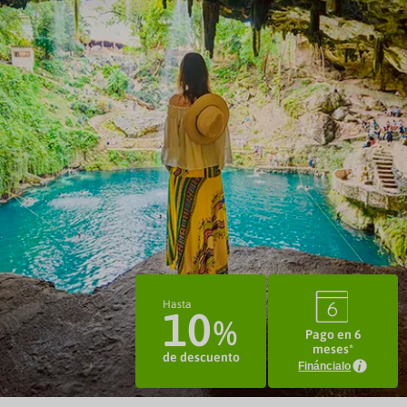
3
Hasta
10
Pago en 6
meses*
de descuento
Fináncialo