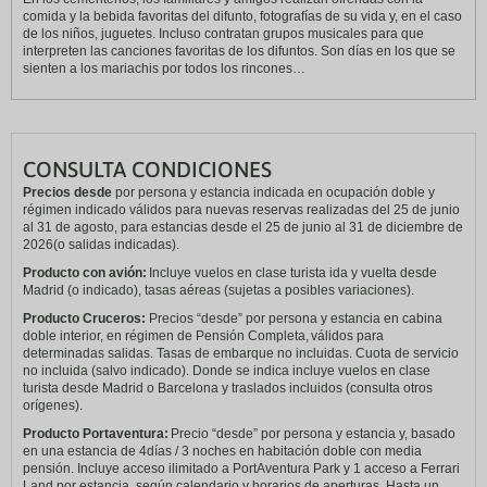
comida y la bebida favoritas del difunto, fotografías de su vida y, en el caso
de los niños, juguetes. Incluso contratan grupos musicales para que
interpreten las canciones favoritas de los difuntos. Son días en los que se
sienten a los mariachis por todos los rincones…
CONSULTA CONDICIONES
Precios desde
por persona y estancia indicada en ocupación doble y
régimen indicado válidos para nuevas reservas realizadas del 25 de junio
al 31 de agosto, para estancias desde el 25 de junio al 31 de diciembre de
2026(o salidas indicadas).
Producto con avión:
Incluye vuelos en clase turista ida y vuelta desde
Madrid (o indicado), tasas aéreas (sujetas a posibles variaciones).
Producto Cruceros:
Precios “desde” por persona y estancia en cabina
doble interior, en régimen de Pensión Completa, válidos para
determinadas salidas. Tasas de embarque no incluidas. Cuota de servicio
no incluida (salvo indicado). Donde se indica incluye vuelos en clase
turista desde Madrid o Barcelona y traslados incluidos (consulta otros
orígenes).
Producto Portaventura:
Precio “desde” por persona y estancia y, basado
en una estancia de 4días / 3 noches en habitación doble con media
pensión. Incluye acceso ilimitado a PortAventura Park y 1 acceso a Ferrari
Land por estancia, según calendario y horarios de aperturas. Hasta un