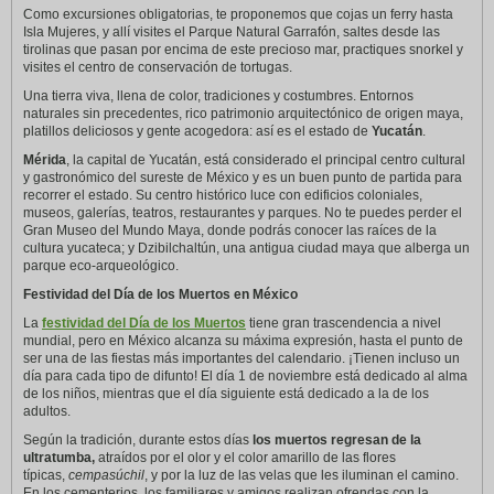
Como excursiones obligatorias, te proponemos que cojas un ferry hasta
Isla Mujeres, y allí visites el Parque Natural Garrafón, saltes desde las
tirolinas que pasan por encima de este precioso mar, practiques snorkel y
visites el centro de conservación de tortugas.
Una tierra viva, llena de color, tradiciones y costumbres. Entornos
naturales sin precedentes, rico patrimonio arquitectónico de origen maya,
platillos deliciosos y gente acogedora: así es el estado de
Yucatán
.
Mérida
, la capital de Yucatán, está considerado el principal centro cultural
y gastronómico del sureste de México y es un buen punto de partida para
recorrer el estado. Su centro histórico luce con edificios coloniales,
museos, galerías, teatros, restaurantes y parques. No te puedes perder el
Gran Museo del Mundo Maya, donde podrás conocer las raíces de la
cultura yucateca; y Dzibilchaltún, una antigua ciudad maya que alberga un
parque eco-arqueológico.
Festividad del Día de los Muertos en México
La
festividad del Día de los Muertos
tiene gran trascendencia a nivel
mundial, pero en México alcanza su máxima expresión, hasta el punto de
ser una de las fiestas más importantes del calendario. ¡Tienen incluso un
día para cada tipo de difunto! El día 1 de noviembre está dedicado al alma
de los niños, mientras que el día siguiente está dedicado a la de los
adultos.
Según la tradición, durante estos días
los muertos regresan de la
ultratumba,
atraídos por el olor y el color amarillo de las flores
típicas,
cempasúchil
, y por la luz de las velas que les iluminan el camino.
En los cementerios, los familiares y amigos realizan ofrendas con la