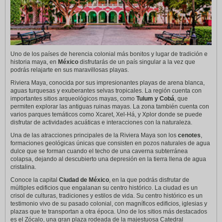
Uno de los países de herencia colonial más bonitos y lugar de tradición e
historia maya, en
México
disfrutarás de un país singular a la vez que
podrás relajarte en sus maravillosas playas.
Riviera Maya, conocida por sus impresionantes playas de arena blanca,
aguas turquesas y exuberantes selvas tropicales. La región cuenta con
importantes sitios arqueológicos mayas, como
Tulum y Cobá
, que
permiten explorar las antiguas ruinas mayas. La zona también cuenta con
varios parques temáticos como Xcaret, Xel-Há, y Xplor donde se puede
disfrutar de actividades acuáticas e interacciones con la naturaleza.
Una de las atracciones principales de la Riviera Maya son los
cenotes
,
formaciones geológicas únicas que consisten en pozos naturales de agua
dulce que se forman cuando el techo de una caverna subterránea
colapsa, dejando al descubierto una depresión en la tierra llena de agua
cristalina.
Conoce la capital
Ciudad de México
, en la que podrás disfrutar de
múltiples edificios que engalanan su centro histórico. La ciudad es un
crisol de culturas, tradiciones y estilos de vida. Su centro histórico es un
testimonio vivo de su pasado colonial, con magníficos edificios, iglesias y
plazas que te transportan a otra época. Uno de los sitios más destacados
es el Zócalo, una gran plaza rodeada de la majestuosa Catedral