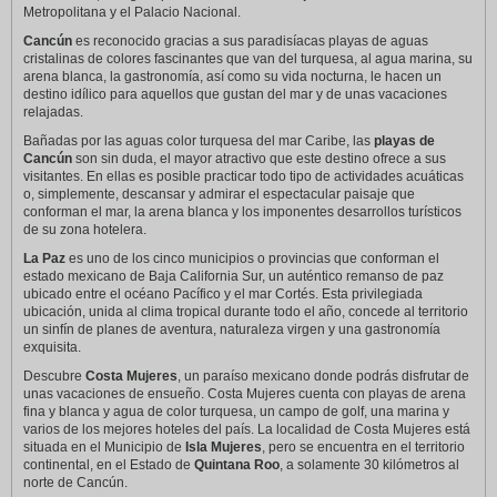
Metropolitana y el Palacio Nacional.
Cancún
es reconocido gracias a sus paradisíacas playas de aguas
cristalinas de colores fascinantes que van del turquesa, al agua marina, su
arena blanca, la gastronomía, así como su vida nocturna, le hacen un
destino idílico para aquellos que gustan del mar y de unas vacaciones
relajadas.
Bañadas por las aguas color turquesa del mar Caribe, las
playas de
Cancún
son sin duda, el mayor atractivo que este destino ofrece a sus
visitantes. En ellas es posible practicar todo tipo de actividades acuáticas
o, simplemente, descansar y admirar el espectacular paisaje que
conforman el mar, la arena blanca y los imponentes desarrollos turísticos
de su zona hotelera.
La Paz
es uno de los cinco municipios o provincias que conforman el
estado mexicano de Baja California Sur, un auténtico remanso de paz
ubicado entre el océano Pacífico y el mar Cortés. Esta privilegiada
ubicación, unida al clima tropical durante todo el año, concede al territorio
un sinfín de planes de aventura, naturaleza virgen y una gastronomía
exquisita.
Descubre
Costa Mujeres
, un paraíso mexicano donde podrás disfrutar de
unas vacaciones de ensueño. Costa Mujeres cuenta con playas de arena
fina y blanca y agua de color turquesa, un campo de golf, una marina y
varios de los mejores hoteles del país. La localidad de Costa Mujeres está
situada en el Municipio de
Isla Mujeres
, pero se encuentra en el territorio
continental, en el Estado de
Quintana Roo
, a solamente 30 kilómetros al
norte de Cancún.