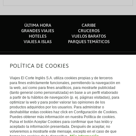
ÚLTIMA HORA
CARIBE
GRANDES VIAJES
CRUCEROS
HOTELES
VUELOS BARATOS
VIAJES A ISLAS
PARQUES TEMÁTICOS
POLÍTICA DE COOKIES
Sobre nosotros
Quiénes somos
Viajes El Corte Inglés S.A. utiliza cookies propias y de terceros
Financiación
Enlaces de interés
para fines estrictamente funcionales, permitiendo la navegación en
Sostenibilidad
la web, así como para fines analíticos, para mostrarte publicidad
Turismo accesible
(tanto general como personalizada) en base a un perfil elaborado
Guías de viaje
Tarjeta El Corte Inglés
a partir de tu hábitos de navegación (p. ej. páginas visitadas), para
Catálogos
Trabaja con nosotros
Internacional
optimizar la web y para poder valorar las opiniones de los
Auto check-in
El Corte Inglés
productos adquiridos por los usuarios. Para administrar o
Condiciones Generales
Canal Ético
Política de privacidad
España
deshabilitar estas cookies haz click en Configuración de Cookies.
Política de cookies
Puedes obtener más información en nuestra Política de cookies.
Accesibilidad
Pulsa el botón Aceptar Cookies para confirmar que has leído y
Empresas/ Grupos
aceptado la información presentada. Después de aceptar, no
Visita nuestro blog
volveremos a mostrarte este mensaje, excepto en el caso de que